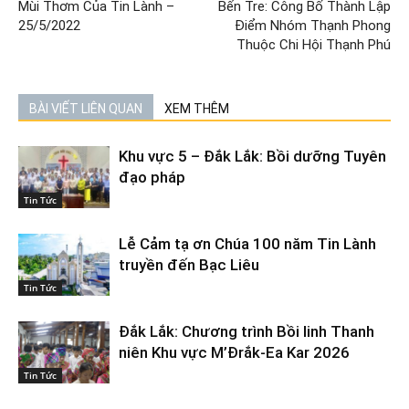
Mùi Thơm Của Tin Lành –
Bến Tre: Công Bố Thành Lập
25/5/2022
Điểm Nhóm Thạnh Phong
Thuộc Chi Hội Thạnh Phú
BÀI VIẾT LIÊN QUAN
XEM THÊM
Khu vực 5 – Đắk Lắk: Bồi dưỡng Tuyên
đạo pháp
Tin Tức
Lễ Cảm tạ ơn Chúa 100 năm Tin Lành
truyền đến Bạc Liêu
Tin Tức
Đắk Lắk: Chương trình Bồi linh Thanh
niên Khu vực M’Đrắk-Ea Kar 2026
Tin Tức