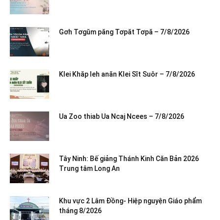
Gơh Tơgŭm păng Tơpăt Tơpă – 7/8/2026
Klei Khăp leh anăn Klei Sĭt Suôr – 7/8/2026
Ua Zoo thiab Ua Ncaj Ncees – 7/8/2026
Tây Ninh: Bế giảng Thánh Kinh Căn Bản 2026
Trung tâm Long An
Khu vực 2 Lâm Đồng- Hiệp nguyện Giáo phẩm
tháng 8/2026