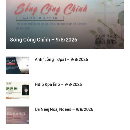
Sống Công Chính – 9/8/2026
Arih ‘Lơ̆ng Tơpăt – 9/8/2026
Hdĭp Kpă Ênô – 9/8/2026
Ua Neej Ncaj Ncees – 9/8/2026