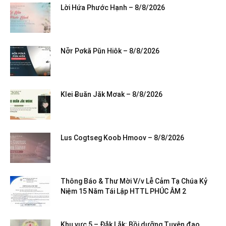
Lời Hứa Phước Hạnh – 8/8/2026
Nơ̆r Pơkă Pŭn Hiôk – 8/8/2026
Klei Ƀuăn Jăk Mơak – 8/8/2026
Lus Cogtseg Koob Hmoov – 8/8/2026
Thông Báo & Thư Mời V/v Lễ Cảm Tạ Chúa Kỷ
Niệm 15 Năm Tái Lập HTTL PHÚC ÂM 2
Khu vực 5 – Đắk Lắk: Bồi dưỡng Tuyên đạo