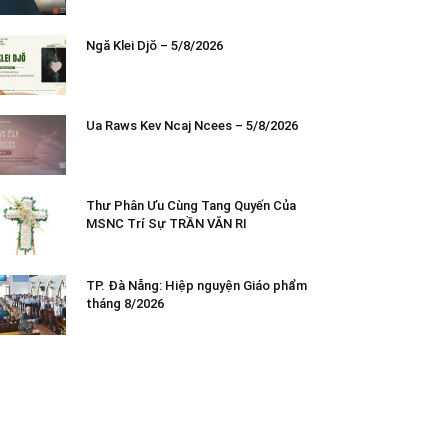
Ngă Klei Djŏ – 5/8/2026
Ua Raws Kev Ncaj Ncees – 5/8/2026
Thư Phân Ưu Cùng Tang Quyến Của
MSNC Trí Sự TRẦN VĂN RI
TP. Đà Nẵng: Hiệp nguyện Giáo phẩm
tháng 8/2026