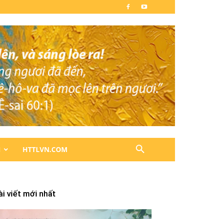
N
HTTLVN.COM
ài viết mới nhất