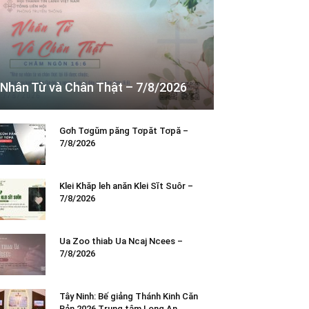
Nhân Từ và Chân Thật – 7/8/2026
Gơh Tơgŭm păng Tơpăt Tơpă –
7/8/2026
Klei Khăp leh anăn Klei Sĭt Suôr –
7/8/2026
Ua Zoo thiab Ua Ncaj Ncees –
7/8/2026
Tây Ninh: Bế giảng Thánh Kinh Căn
Bản 2026 Trung tâm Long An