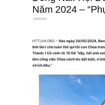
Lành
Năm 2024 – “Ph
Việt
25/05/2024
Nam
HTTLVN.ORG –
Vào ngày 24/05/2024, Ban Đ
linh lần I cho toàn thể quí tôi con Chúa tr
Thánh: I Cô-rinh-tô 15:58
“
Vậy, hỡi anh e
làm công việc Chúa cách dư dật luôn, vì b
vô ích đâu.
”