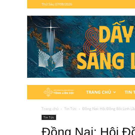
Thứ Sáu 07/08/2026
Hội
TRANG CHỦ
TIN 
Thánh
Trang chủ
Tin Tức
Đồng Nai: Hội Đồng Bồi Linh Lần
Tin Tức
Tin
Đồng Nai: Hội Đồ