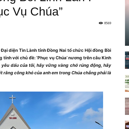
ục Vụ Chúa”
8569
ại diện Tin Lành tỉnh Đồng Nai tổ chức Hội đồng Bồi
ong tỉnh với chủ đề: ‘Phục vụ Chúa’ nương trên câu Kinh
m yêu dấu của tôi, hãy vững vàng chớ rúng động, hãy
iết rằng công khó của anh em trong Chúa chẳng phải là