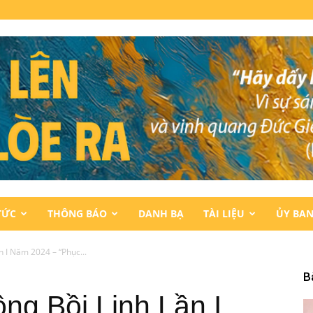
TỨC
THÔNG BÁO
DANH BẠ
TÀI LIỆU
ỦY BA
 I Năm 2024 – “Phục...
B
ng Bồi Linh Lần I