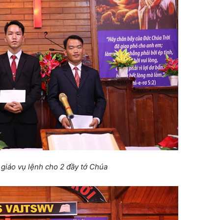
 giáo vụ lệnh cho 2 đầy tớ Chúa