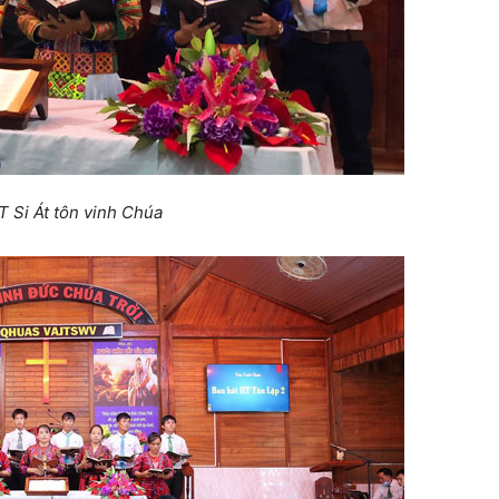
T Si Át tôn vinh Chúa