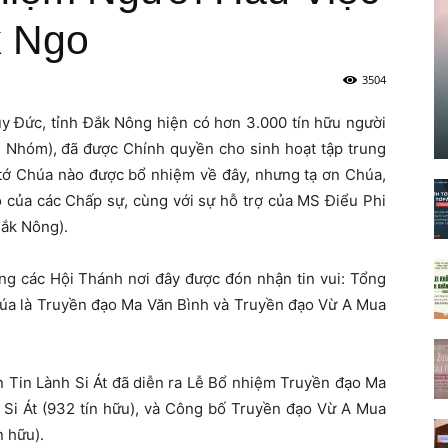
k Ngo
3504
Đức, tỉnh Đắk Nông hiện có hơn 3.000 tín hữu người
m Nhóm), đã được Chính quyền cho sinh hoạt tập trung
 tớ Chúa nào được bổ nhiệm về đây, nhưng tạ ơn Chúa,
 của các Chấp sự, cùng với sự hỗ trợ của MS Điểu Phi
Đắk Nông).
ng các Hội Thánh nơi đây được đón nhận tin vui: Tổng
Chúa là Truyền đạo Ma Văn Bình và Truyền đạo Vừ A Mua
n Tin Lành Si Át đã diễn ra Lễ Bổ nhiệm Truyền đạo Ma
 Si Át (932 tín hữu), và Công bố Truyền đạo Vừ A Mua
 hữu).