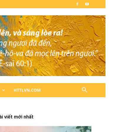
N
HTTLVN.COM
ài viết mới nhất