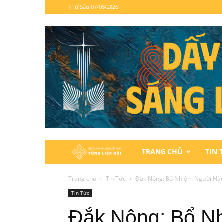
Thứ Sáu 07/08/2026
Hội
TRANG CHỦ
TIN 
Thánh
Trang chủ
Tin Tức
Đắk Nông: Bổ Nhiệm Người Hầu
Tin Tức
Tin
Đắk Nông: Bổ N