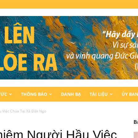
TỨC
THÔNG BÁO
DANH BẠ
TÀI LIỆU
ỦY BA
 Việc Chúa Tại Xã Đắk Ngo
B
hiệm Người Hầu Việc