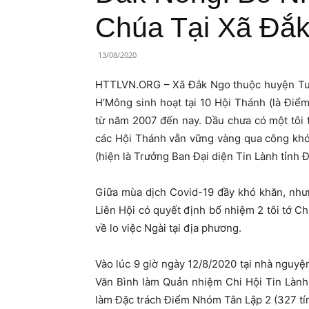
Lành
Chúa Tại Xã Đắ
Việt
13/08/2020
Nam
HTTLVN.ORG – Xã Đắk Ngo thuộc huyện Tuy 
H’Mông sinh hoạt tại 10 Hội Thánh (là Điể
từ năm 2007 đến nay. Dầu chưa có một tôi
các Hội Thánh vẫn vững vàng qua công khó
(hiện là Trưởng Ban Đại diện Tin Lành tỉnh 
Giữa mùa dịch Covid-19 đầy khó khăn, như
Liên Hội có quyết định bổ nhiệm 2 tôi tớ 
về lo việc Ngài tại địa phương.
Vào lúc 9 giờ ngày 12/8/2020 tại nhà nguyệ
Văn Bình làm Quản nhiệm Chi Hội Tin Lành
làm Đặc trách Điểm Nhóm Tân Lập 2 (327 tín