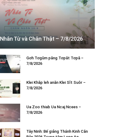
Nhân Từ và Chân Thật – 7/8/2026
Gơh Tơgŭm păng Tơpăt Tơpă –
7/8/2026
Klei Khăp leh anăn Klei Sĭt Suôr –
7/8/2026
Ua Zoo thiab Ua Ncaj Ncees –
7/8/2026
Tây Ninh: Bế giảng Thánh Kinh Căn
Bản 2026 Trung tâm Long An