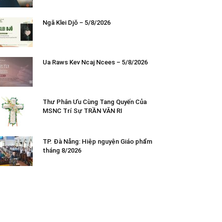
Ngă Klei Djŏ – 5/8/2026
Ua Raws Kev Ncaj Ncees – 5/8/2026
Thư Phân Ưu Cùng Tang Quyến Của
MSNC Trí Sự TRẦN VĂN RI
TP. Đà Nẵng: Hiệp nguyện Giáo phẩm
tháng 8/2026