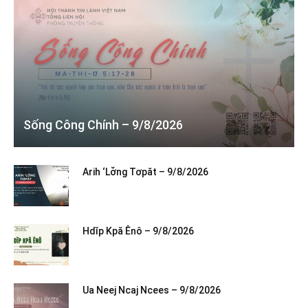
Sống Công Chính – 9/8/2026
Arih ‘Lơ̆ng Tơpăt – 9/8/2026
Hdĭp Kpă Ênô – 9/8/2026
Ua Neej Ncaj Ncees – 9/8/2026