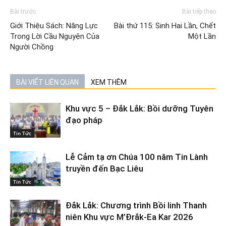
Bài trước
Bài tiếp theo
Giới Thiệu Sách: Năng Lực
Bài thứ 115: Sinh Hai Lần, Chết
Trong Lời Cầu Nguyện Của
Một Lần
Người Chồng
BÀI VIẾT LIÊN QUAN
XEM THÊM
Khu vực 5 – Đắk Lắk: Bồi dưỡng Tuyên
đạo pháp
Tin Tức
Lễ Cảm tạ ơn Chúa 100 năm Tin Lành
truyền đến Bạc Liêu
Tin Tức
Đắk Lắk: Chương trình Bồi linh Thanh
niên Khu vực M’Đrắk-Ea Kar 2026