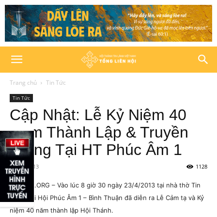
Trang chủ
Tin Tức
Tin Tức
Cập Nhật: Lễ Kỷ Niệm 40
Năm Thành Lập & Truyền
Giảng Tại HT Phúc Âm 1
24/04/2013
1128
HTTLVN.ORG – Vào lúc 8 giờ 30 ngày 23/4/2013 tại nhà thờ Tin
Lành Chi Hội Phúc Âm 1 – Bình Thuận đã diễn ra Lễ Cảm tạ và Kỷ
niệm 40 năm thành lập Hội Thánh.