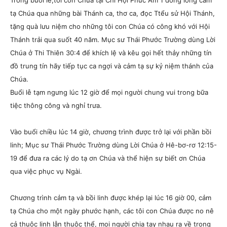
Trong buổi lễ,tôi con Chúa tại Chi Hội Phúc Âm 1 đồng lòng cảm
tạ Chúa qua những bài Thánh ca, thơ ca, đọc Ttểu sử Hội Thánh,
tặng quà lưu niệm cho những tôi con Chúa có công khó với Hội
Thánh trải qua suốt 40 năm. Mục sư Thái Phước Trường dùng Lời
Chúa ở Thi Thiên 30:4 để khích lệ và kêu gọi hết thảy những tín
đồ trung tín hãy tiếp tục ca ngợi và cảm tạ sự kỷ niệm thánh của
Chúa.
Buổi lễ tạm ngưng lúc 12 giờ để mọi người chung vui trong bữa
tiệc thông công và nghỉ trưa.
Vào buổi chiều lúc 14 giờ, chương trình được trở lại với phần bồi
linh; Mục sư Thái Phước Trường dùng Lời Chúa ở Hê-bơ-rơ 12:15-
19 để đưa ra các lý do tạ ơn Chúa và thể hiện sự biết ơn Chúa
qua việc phục vụ Ngài.
Chương trình cảm tạ và bồi linh được khép lại lúc 16 giờ 00, cảm
tạ Chúa cho một ngày phước hạnh, các tôi con Chúa được no nê
cả thuộc linh lẫn thuộc thể, mọi người chia tay nhau ra về trong