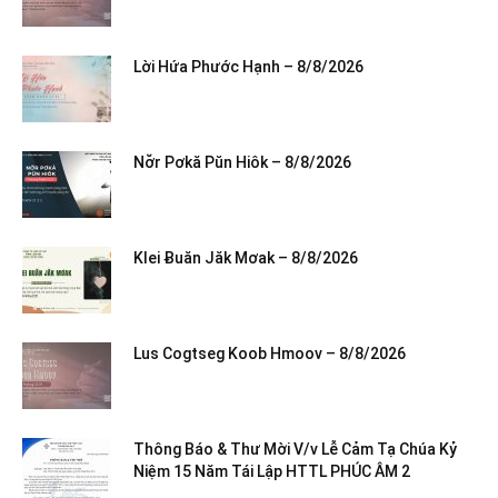
Lời Hứa Phước Hạnh – 8/8/2026
Nơ̆r Pơkă Pŭn Hiôk – 8/8/2026
Klei Ƀuăn Jăk Mơak – 8/8/2026
Lus Cogtseg Koob Hmoov – 8/8/2026
Thông Báo & Thư Mời V/v Lễ Cảm Tạ Chúa Kỷ
Niệm 15 Năm Tái Lập HTTL PHÚC ÂM 2