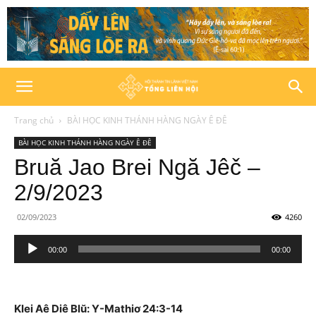
Trang chủ
BÀI HỌC KINH THÁNH HÀNG NGÀY Ê ĐÊ
BÀI HỌC KINH THÁNH HÀNG NGÀY Ê ĐÊ
Bruă Jao Brei Ngă Jêč –
2/9/2023
02/09/2023
4260
Trình
00:00
00:00
phát
âm
thanh
Klei Aê Diê Blŭ: Y-Mathiơ 24:3-14