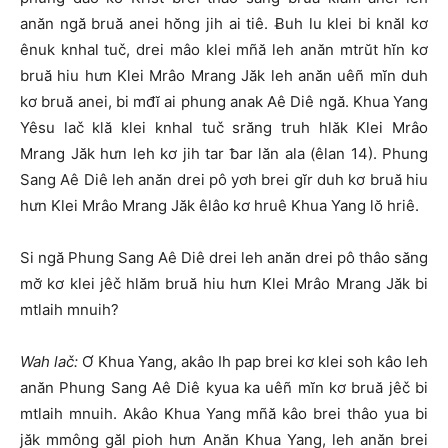
anăn ngă bruă anei hŏng jih ai tiê. Ƀuh lu klei bi knăl kơ
ênuk knhal tuč, drei mâo klei mñă leh anăn mtrŭt hĭn kơ
bruă hiu hưn Klei Mrâo Mrang Jăk leh anăn uêñ mĭn duh
kơ bruă anei, bi mđĭ ai phung anak Aê Diê ngă. Khua Yang
Yêsu lač klă klei knhal tuč srăng truh hlăk Klei Mrâo
Mrang Jăk hưn leh kơ jih tar ƀar lăn ala (êlan 14). Phung
Sang Aê Diê leh anăn drei pô yơh brei gĭr duh kơ bruă hiu
hưn Klei Mrâo Mrang Jăk êlâo kơ hruê Khua Yang lŏ hriê.
Si ngă Phung Sang Aê Diê drei leh anăn drei pô thâo săng
mơ̆ kơ klei jêč hlăm bruă hiu hưn Klei Mrâo Mrang Jăk bi
mtlaih mnuih?
Wah lač:
Ơ Khua Yang, akâo Ih pap brei kơ klei soh kâo leh
anăn Phung Sang Aê Diê kyua ka uêñ mĭn kơ bruă jêč bi
mtlaih mnuih. Akâo Khua Yang mñă kâo brei thâo yua bi
jăk mmông găl pioh hưn Anăn Khua Yang, leh anăn brei