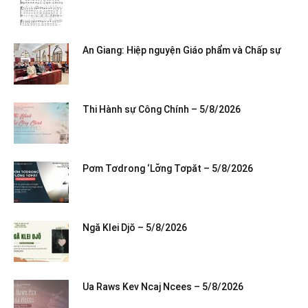
An Giang: Hiệp nguyện Giáo phẩm và Chấp sự
Thi Hành sự Công Chính – 5/8/2026
Pơm Tơdrong ‘Lơ̆ng Tơpăt – 5/8/2026
Ngă Klei Djŏ – 5/8/2026
Ua Raws Kev Ncaj Ncees – 5/8/2026