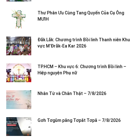
Thư Phân Ưu Cùng Tang Quyến Của Cụ Ông
MƯIH
Đắk Lắk: Chương trình Bồi linh Thanh niên Khu
vực M’Đrắk-Ea Kar 2026
TP.HCM – Khu vực 6: Chương trình Bồi linh –
Hiệp nguyện Phụ nữ
Nhân Từ và Chân Thật – 7/8/2026
Gơh Tơgŭm păng Tơpăt Tơpă – 7/8/2026