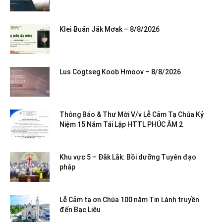
Klei Ƀuăn Jăk Mơak – 8/8/2026
Lus Cogtseg Koob Hmoov – 8/8/2026
Thông Báo & Thư Mời V/v Lễ Cảm Tạ Chúa Kỷ
Niệm 15 Năm Tái Lập HTTL PHÚC ÂM 2
Khu vực 5 – Đắk Lắk: Bồi dưỡng Tuyên đạo
pháp
Lễ Cảm tạ ơn Chúa 100 năm Tin Lành truyền
đến Bạc Liêu