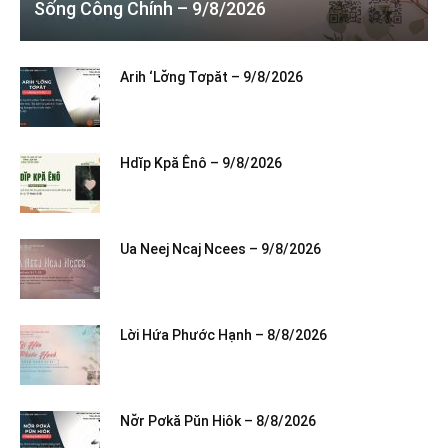
Sống Công Chính – 9/8/2026
Arih ‘Lơ̆ng Tơpăt – 9/8/2026
Hdĭp Kpă Ênô – 9/8/2026
Ua Neej Ncaj Ncees – 9/8/2026
Lời Hứa Phước Hạnh – 8/8/2026
Nơ̆r Pơkă Pŭn Hiôk – 8/8/2026