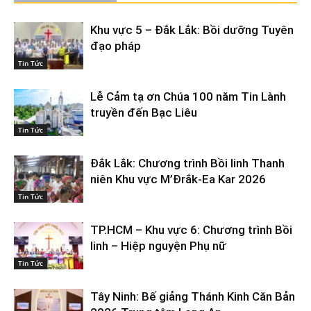
Khu vực 5 – Đắk Lắk: Bồi dưỡng Tuyên
đạo pháp
Tin Tức
Lễ Cảm tạ ơn Chúa 100 năm Tin Lành
truyền đến Bạc Liêu
Tin Tức
Đắk Lắk: Chương trình Bồi linh Thanh
niên Khu vực M’Đrắk-Ea Kar 2026
Tin Tức
TP.HCM – Khu vực 6: Chương trình Bồi
linh – Hiệp nguyện Phụ nữ
Tin Tức
Tây Ninh: Bế giảng Thánh Kinh Căn Bản