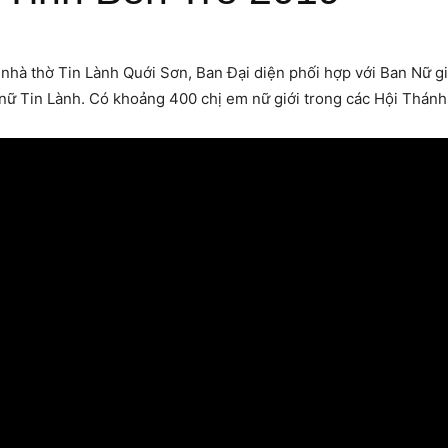
à thờ Tin Lành Quới Sơn, Ban Đại diện phối hợp với Ban Nữ giới
nữ Tin Lành. Có khoảng 400 chị em nữ giới trong các Hội Thánh