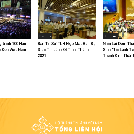
Bản Tin
Bản Tin
 trình 100 Năm
Ban Trị Sự TLH Họp Mặt Ban Đại
Nhìn Lại Đêm Th
n Đến Việt Nam
Diện Tin Lành 34 Tỉnh, Thành
Sinh “Tin Lành Từ
2021
Thánh Kinh Thần