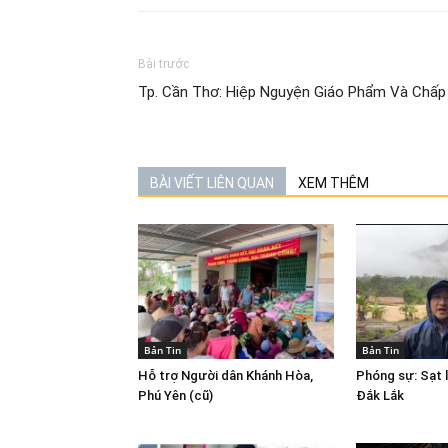
Bài trước
Tp. Cần Thơ: Hiệp Nguyện Giáo Phẩm Và Chấp
BÀI VIẾT LIÊN QUAN
XEM THÊM
Bản Tin
Bản Tin
Hỗ trợ Người dân Khánh Hòa,
Phóng sự: Sạt l
Phú Yên (cũ)
Đắk Lắk