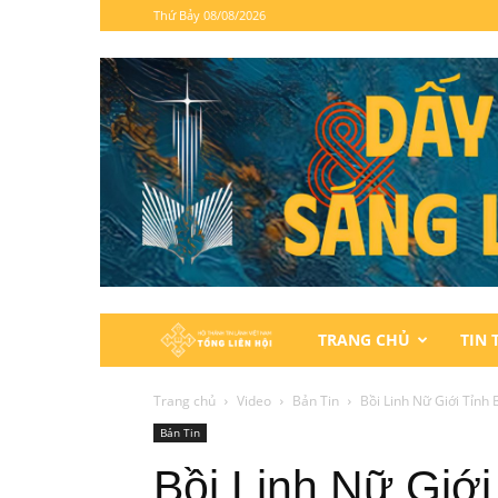
Thứ Bảy 08/08/2026
Hội
TRANG CHỦ
TIN 
Thánh
Trang chủ
Video
Bản Tin
Bồi Linh Nữ Giới Tỉnh
Bản Tin
Tin
Bồi Linh Nữ Giới