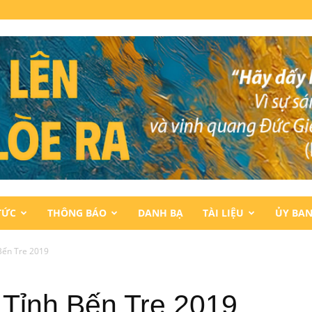
TỨC
THÔNG BÁO
DANH BẠ
TÀI LIỆU
ỦY BA
 Bến Tre 2019
 Tỉnh Bến Tre 2019