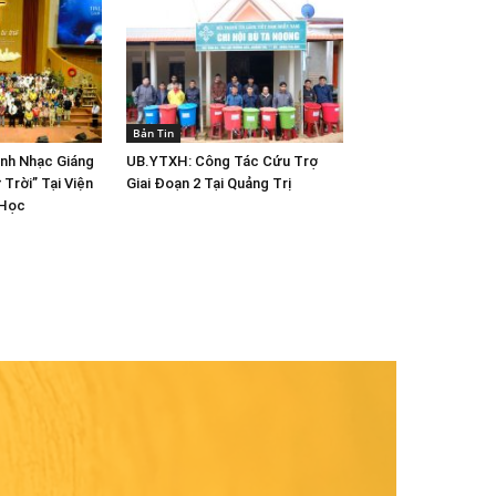
Bản Tin
ánh Nhạc Giáng
UB.YTXH: Công Tác Cứu Trợ
 Trời” Tại Viện
Giai Đoạn 2 Tại Quảng Trị
 Học