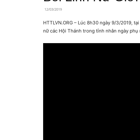
Lành
12/03/2019
Việt
HTTLVN.ORG – Lúc 8h30 ngày 9/3/2019, tại nh
Nam
nữ các Hội Thánh trong tỉnh nhân ngày phụ 