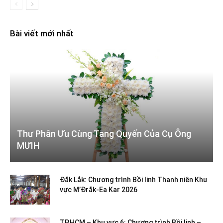
Bài viết mới nhất
Thư Phân Ưu Cùng Tang Quyến Của Cụ Ông
MƯIH
Đắk Lắk: Chương trình Bồi linh Thanh niên Khu
vực M’Đrắk-Ea Kar 2026
TP.HCM – Khu vực 6: Chương trình Bồi linh –