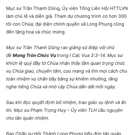
Mục sư Trần Thanh Dũng, Ủy viên Tổng Liên Hội HTTLVN
làm chủ lễ và diễn giả. Tham dự chương trình có hơn 300
tôi con Chúa; đại diện chính quyền xã Long Phụng cũng
đến tặng hoa và chúc mừng.
Mục sư Trần Thanh Dũng rao giảng sứ điệp với chủ
đề
Mong Tròn Chức Vụ
trong I Các
Vua
3:3-14. Mục sư
khích lệ quý đầy tớ Chúa nhận thấy tầm quan trọng chức
vụ Chúa giao, chuyên tâm, cưu mang và tìm mọi cách chu
toàn nhiệm vụ chăn bầy bằng sự khiêm nhường, lắng
nghe tiếng Chúa và nhờ cậy Chúa dẫn dắt mỗi ngày.
Sau khi đọc quyết định bổ nhiệm, trao giáo vụ lệnh và ấn
tín. Mục sư Phạm Trọng Huy – Ủy viên TLH cầu nguyện
cho tân quản nhiệm
.
Ban Chấp sự Hội Thánh Long Phụng tiếp đón tân quản