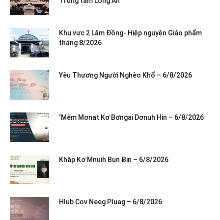
Trung tâm Long An
Khu vực 2 Lâm Đồng- Hiệp nguyện Giáo phẩm
tháng 8/2026
Yêu Thương Người Nghèo Khổ – 6/8/2026
‘Mêm Mơnat Kơ Bơngai Dơnuh Hin – 6/8/2026
Khăp Kơ Mnuih Bun Ƀin – 6/8/2026
Hlub Cov Neeg Pluag – 6/8/2026