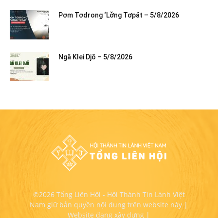
Pơm Tơdrong ‘Lơ̆ng Tơpăt – 5/8/2026
Ngă Klei Djŏ – 5/8/2026
©2026 Tổng Liên Hội - Hội Thánh Tin Lành Việt
Nam giữ bản quyền nội dung trên website này |
Website đang xây dựng |