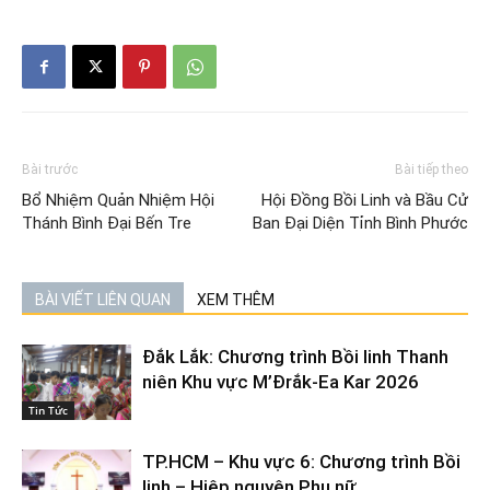
Bài trước
Bài tiếp theo
Bổ Nhiệm Quản Nhiệm Hội
Hội Đồng Bồi Linh và Bầu Cử
Thánh Bình Đại Bến Tre
Ban Đại Diện Tỉnh Bình Phước
BÀI VIẾT LIÊN QUAN
XEM THÊM
Đắk Lắk: Chương trình Bồi linh Thanh
niên Khu vực M’Đrắk-Ea Kar 2026
Tin Tức
TP.HCM – Khu vực 6: Chương trình Bồi
linh – Hiệp nguyện Phụ nữ