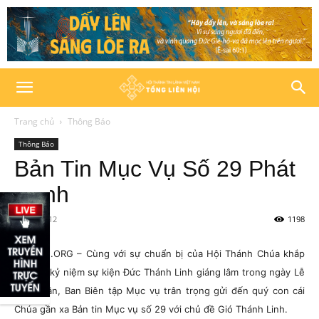
Trang chủ
Thông Báo
Thông Báo
Bản Tin Mục Vụ Số 29 Phát
Hành
17/05/2012
1198
HTTLVN.ORG – Cùng với sự chuẩn bị của Hội Thánh Chúa khắp
mọi nơi kỷ niệm sự kiện Đức Thánh Linh giáng lâm trong ngày Lễ
Ngũ Tuần, Ban Biên tập Mục vụ trân trọng gửi đến quý con cái
Chúa gần xa Bản tin Mục vụ số 29 với chủ đề Gió Thánh Linh.