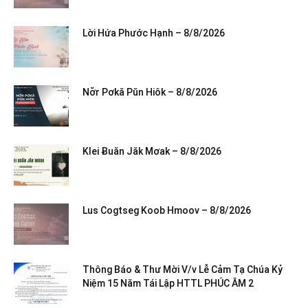
Lời Hứa Phước Hạnh – 8/8/2026
Nơ̆r Pơkă Pŭn Hiôk – 8/8/2026
Klei Ƀuăn Jăk Mơak – 8/8/2026
Lus Cogtseg Koob Hmoov – 8/8/2026
Thông Báo & Thư Mời V/v Lễ Cảm Tạ Chúa Kỷ
Niệm 15 Năm Tái Lập HTTL PHÚC ÂM 2