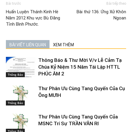
Bài trước
Bài tiếp theo
Huấn Luyện Thánh Kinh Hè
Bài thứ 136: Ứng Xử Khôn
Năm 2012 Khu vực Bù Đăng
Ngoan
Tỉnh Bình Phước.
BÀI VIẾT LIÊN QUAN
XEM THÊM
Thông Báo & Thư Mời V/v Lễ Cảm Tạ
Chúa Kỷ Niệm 15 Năm Tái Lập HTTL
PHÚC ÂM 2
Thông Báo
Thư Phân Ưu Cùng Tang Quyến Của Cụ
Ông MƯIH
Thông Báo
Thư Phân Ưu Cùng Tang Quyến Của
MSNC Trí Sự TRẦN VĂN RI
Thông Báo