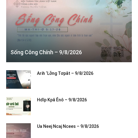
Sống Công Chính – 9/8/2026
Arih ‘Lơ̆ng Tơpăt – 9/8/2026
Hdĭp Kpă Ênô – 9/8/2026
Ua Neej Ncaj Ncees – 9/8/2026