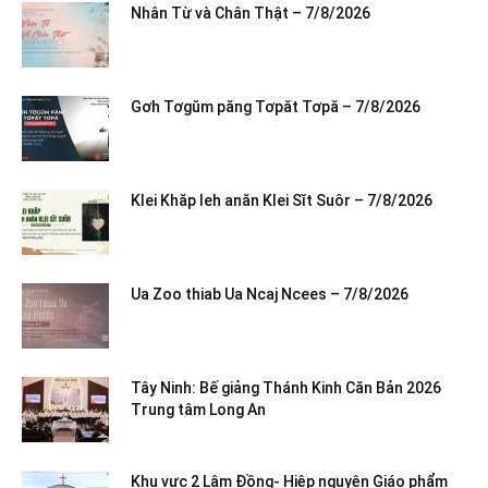
Nhân Từ và Chân Thật – 7/8/2026
Gơh Tơgŭm păng Tơpăt Tơpă – 7/8/2026
Klei Khăp leh anăn Klei Sĭt Suôr – 7/8/2026
Ua Zoo thiab Ua Ncaj Ncees – 7/8/2026
Tây Ninh: Bế giảng Thánh Kinh Căn Bản 2026
Trung tâm Long An
Khu vực 2 Lâm Đồng- Hiệp nguyện Giáo phẩm