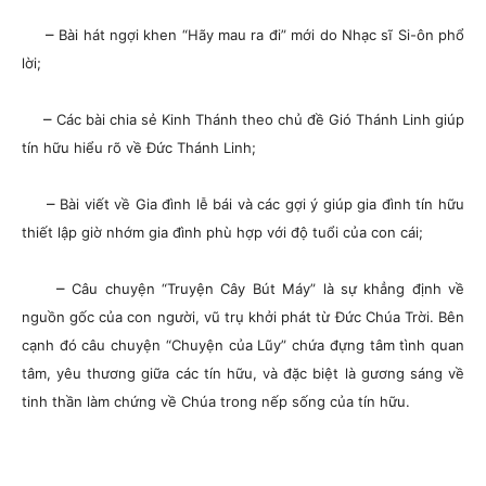
–
Bài hát ngợi khen “Hãy mau ra đi” mới do Nhạc sĩ Si-ôn phổ
lời;
–
Các bài chia sẻ Kinh Thánh theo chủ đề Gió Thánh Linh giúp
tín hữu hiểu rõ về Đức Thánh Linh;
–
Bài viết về Gia đình lễ bái và các gợi ý giúp gia đình tín hữu
thiết lập giờ nhớm gia đình phù hợp với độ tuổi của con cái;
–
Câu chuyện “Truyện Cây Bút Máy” là sự khẳng định về
nguồn gốc của con người, vũ trụ khởi phát từ Đức Chúa Trời. Bên
cạnh đó câu chuyện “Chuyện của Lũy” chứa đựng tâm tình quan
tâm, yêu thương giữa các tín hữu, và đặc biệt là gương sáng về
tinh thần làm chứng về Chúa trong nếp sống của tín hữu.