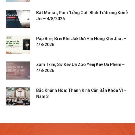
Băt Mơnat, Pơm ‘Lơ̆ng Gơh Blah Tơdrong Kơnê̆
Jei – 4/8/2026
Pap Brei, Brei Klei Jăk Dưi Hĭn Hŏng Klei Jhat –
4/8/2026
Zam Txim, Siv Kev Ua Zoo Yeej Kev Ua Phem –
4/8/2026
Bắc Khánh Hòa: Thánh Kinh Căn Bản Khóa VI –
Năm 3