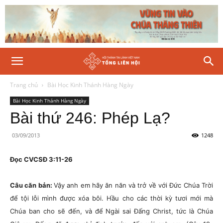
Trang chủ
Bài Học Kinh Thánh Hàng Ngày
Bài Học Kinh Thánh Hàng Ngày
Bài thứ 246: Phép Lạ?
03/09/2013
1248
Đọc CVCSĐ 3:11-26
Câu căn bản:
Vậy anh em hãy ăn năn và trở về với Đức Chúa Trời
để tội lỗi mình được xóa bôi. Hầu cho các thời kỳ tươi mới mà
Chúa ban cho sẽ đến, và để Ngài sai Đấng Christ, tức là Chúa