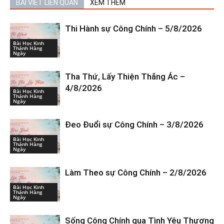
BÀI VIẾT LIÊN QUAN
XEM THÊM
Thi Hành sự Công Chính – 5/8/2026
Bài Học Kinh
Thánh Hàng
Ngày
Tha Thứ, Lấy Thiện Thắng Ác –
4/8/2026
Bài Học Kinh
Thánh Hàng
Ngày
Đeo Đuổi sự Công Chính – 3/8/2026
Bài Học Kinh
Thánh Hàng
Ngày
Làm Theo sự Công Chính – 2/8/2026
Bài Học Kinh
Thánh Hàng
Ngày
Sống Công Chính qua Tình Yêu Thương