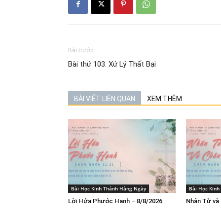
Bài trước
Bài thứ 103: Xử Lý Thất Bại
BÀI VIẾT LIÊN QUAN
XEM THÊM
Bài Học Kinh Thánh Hàng Ngày
Bài Học Kin
Lời Hứa Phước Hạnh – 8/8/2026
Nhân Từ và 