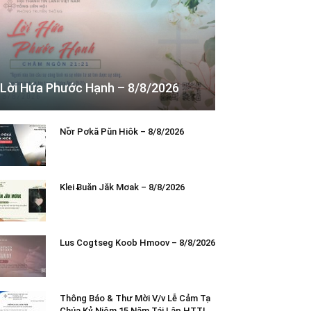
Lời Hứa Phước Hạnh – 8/8/2026
Nơ̆r Pơkă Pŭn Hiôk – 8/8/2026
Klei Ƀuăn Jăk Mơak – 8/8/2026
Lus Cogtseg Koob Hmoov – 8/8/2026
Thông Báo & Thư Mời V/v Lễ Cảm Tạ
Chúa Kỷ Niệm 15 Năm Tái Lập HTTL