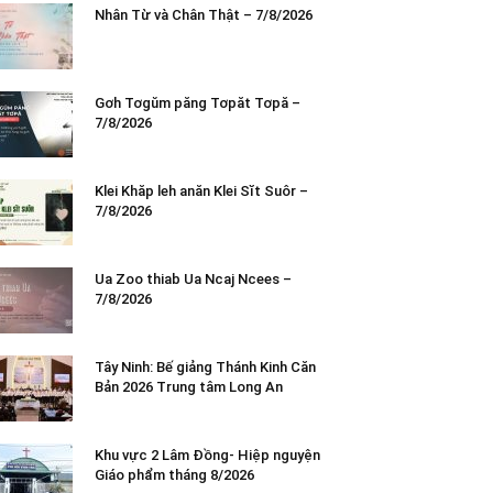
Nhân Từ và Chân Thật – 7/8/2026
Gơh Tơgŭm păng Tơpăt Tơpă –
7/8/2026
Klei Khăp leh anăn Klei Sĭt Suôr –
7/8/2026
Ua Zoo thiab Ua Ncaj Ncees –
7/8/2026
Tây Ninh: Bế giảng Thánh Kinh Căn
Bản 2026 Trung tâm Long An
Khu vực 2 Lâm Đồng- Hiệp nguyện
Giáo phẩm tháng 8/2026