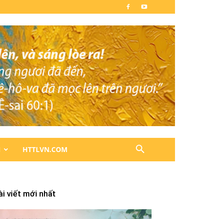
N
HTTLVN.COM
ài viết mới nhất