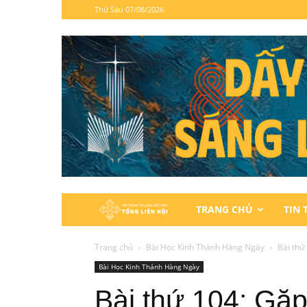
Thứ Sáu 07/08/2026
Hội
TRANG CHỦ
TIN 
Thánh
Trang chủ
Bài Học Kinh Thánh Hàng Ngày
Bài thứ
Bài Học Kinh Thánh Hàng Ngày
Tin
Bài thứ 104: Gặ