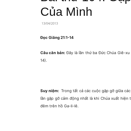
Lành
Của Mình
Việt
13/04/2013
Nam
Đọc Giăng 21:1-14
Câu căn bản:
Đây là lần thứ ba Đức Chúa Giê-xu h
14).
Suy niệm:
Trong tất cả các cuộc gặp gỡ giữa các
lần gặp gỡ cảm động nhất là khi Chúa xuất hiện 
đêm trên hồ Ga-li-lê.