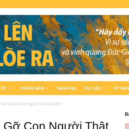
TỨC
THÔNG BÁO
DANH BẠ
TÀI LIỆU
ỦY BA
 104: Gặp Gỡ Con Người Thật Của Mình
B
p Gỡ Con Người Thật