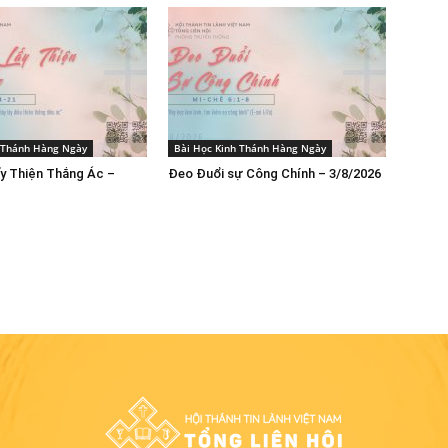
h Thánh Hàng Ngày
Bài Học Kinh Thánh Hàng Ngày
y Thiện Thắng Ác –
Đeo Đuổi sự Công Chính – 3/8/2026