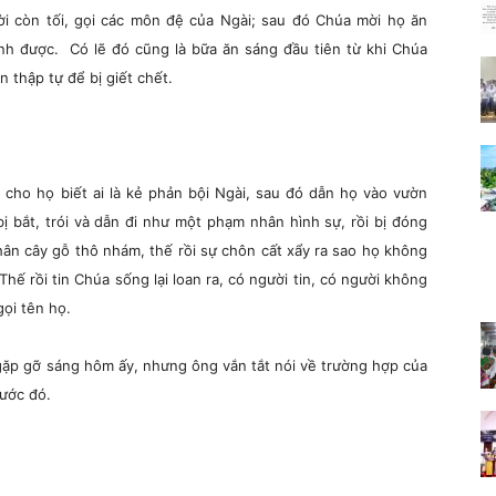
i còn tối, gọi các môn đệ của Ngài; sau đó Chúa mời họ ăn
nh được. Có lẽ đó cũng là bữa ăn sáng đầu tiên từ khi Chúa
n thập tự để bị giết chết.
 cho họ biết ai là kẻ phản bội Ngài, sau đó dẫn họ vào vườn
 bắt, trói và dẫn đi như một phạm nhân hình sự, rồi bị đóng
hân cây gỗ thô nhám, thế rồi sự chôn cất xẩy ra sao họ không
Thế rồi tin Chúa sống lại loan ra, có người tin, có người không
ọi tên họ.
 gặp gỡ sáng hôm ấy, nhưng ông vắn tắt nói về trường hợp của
ước đó.