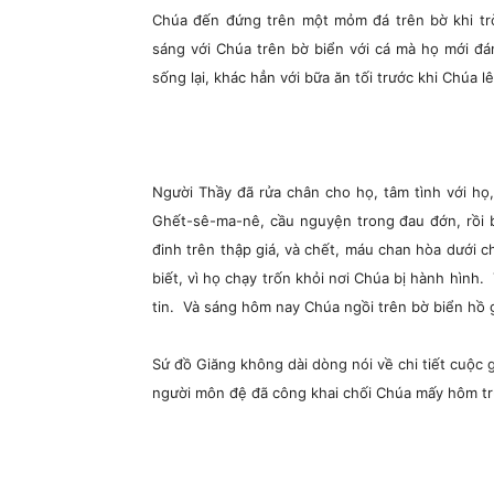
Chúa đến đứng trên một mỏm đá trên bờ khi trờ
sáng với Chúa trên bờ biển với cá mà họ mới đá
sống lại, khác hẳn với bữa ăn tối trước khi Chúa lê
Người Thầy đã rửa chân cho họ, tâm tình với họ,
Ghết-sê-ma-nê, cầu nguyện trong đau đớn, rồi bị
đinh trên thập giá, và chết, máu chan hòa dưới c
biết, vì họ chạy trốn khỏi nơi Chúa bị hành hình. 
tin. Và sáng hôm nay Chúa ngồi trên bờ biển hồ g
Sứ đồ Giăng không dài dòng nói về chi tiết cuộc
người môn đệ đã công khai chối Chúa mấy hôm tr