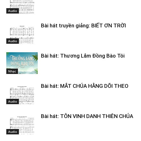
Audio
Bài hát truyền giảng: BIẾT ƠN TRỜI
Audio
Bài hát: Thương Lắm Đồng Bào Tôi
Nhạc
Bài hát: MẮT CHÚA HẰNG DÕI THEO
Audio
Bài hát: TÔN VINH DANH THIÊN CHÚA
Audio