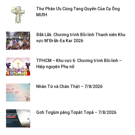
Thư Phân Ưu Cùng Tang Quyến Của Cụ Ông
MƯIH
Đắk Lắk: Chương trình Bồi linh Thanh niên Khu
vực M’Đrắk-Ea Kar 2026
TP.HCM – Khu vực 6: Chương trình Bồi linh –
Hiệp nguyện Phụ nữ
Nhân Từ và Chân Thật – 7/8/2026
Gơh Tơgŭm păng Tơpăt Tơpă – 7/8/2026