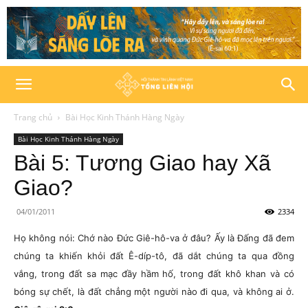
Trang chủ
Bài Học Kinh Thánh Hàng Ngày
Bài Học Kinh Thánh Hàng Ngày
Bài 5: Tương Giao hay Xã
Giao?
04/01/2011
2334
Họ không nói: Chớ nào Đức Giê-hô-va ở đâu? Ấy là Đấng đã đem
chúng ta khiến khỏi đất Ê-díp-tô, đã dắt chúng ta qua đồng
vắng, trong đất sa mạc đầy hầm hố, trong đất khô khan và có
bóng sự chết, là đất chẳng một người nào đi qua, và không ai ở.