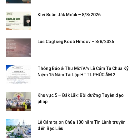
Klei Ƀuăn Jăk Mơak – 8/8/2026
Lus Cogtseg Koob Hmoov – 8/8/2026
Thông Báo & Thư Mời V/v Lễ Cảm Tạ Chúa Kỷ
Niệm 15 Năm Tái Lập HTTL PHÚC ÂM 2
Khu vực 5 – Đắk Lắk: Bồi dưỡng Tuyên đạo
pháp
Lễ Cảm tạ ơn Chúa 100 năm Tin Lành truyền
đến Bạc Liêu