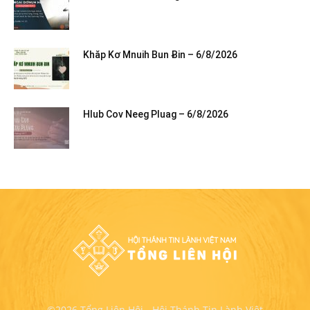
Khăp Kơ Mnuih Bun Ƀin – 6/8/2026
Hlub Cov Neeg Pluag – 6/8/2026
©2026 Tổng Liên Hội - Hội Thánh Tin Lành Việt