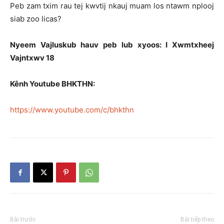
Peb zam txim rau tej kwvtij nkauj muam los ntawm nplooj
siab zoo licas?
Nyeem Vajluskub hauv peb lub xyoos: I Xwmtxheej
Vajntxwv 18
Kênh Youtube BHKTHN:
https://www.youtube.com/c/bhkthn
Bài trước
Bài tiếp theo