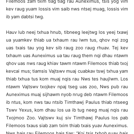
Filemoos zam txim tiag tiag rau Auneximus, tsis yog vim
kev raug yuam lossis vim saib nws ntsej muag, lossis vim
ib yam dabtsi twg.
Hauv lub neej txhua hnub, tibneeg leejtwg los yeej txawj
ua yuamkev thiab ua txhaum rau lwm tus, qhov nqi zog
uas txais tau yog kev sib raug zoo raug rhuav. Tej kev
txhaum uas Auneximus ua tau raug them nqi dhau ntawm
qhov uas nws raug khiav tawm ntawm Filemoos thiab txoj
kevcai mus; tiamsis Vajtswv muaj cuabkav tswj txhua yam
thiab txhua tus kom muaj nqis rau Nws tes haujlwm. Los
ntawm Vajtswv txojkev npaj tseg uas zoo, Nws pub rau
Auneximus muaj sijhawm nyob nrug deb ntawm Filemoos
ib ntus, kom nws tau ntsib Timthawj Paulus thiab ntseeg
Tswv Yexus, kom dhau los ua ib tug neeg muaj nqis rau
Txojmoo Zoo. Vajtswv kuj siv Timthawj Paulus los pab
Filemoos txaus siab zam txim thiab txais yuav Auneximus.
Nws hais rau Filemoos hais tias:
“Koj tsis txhob suav hais