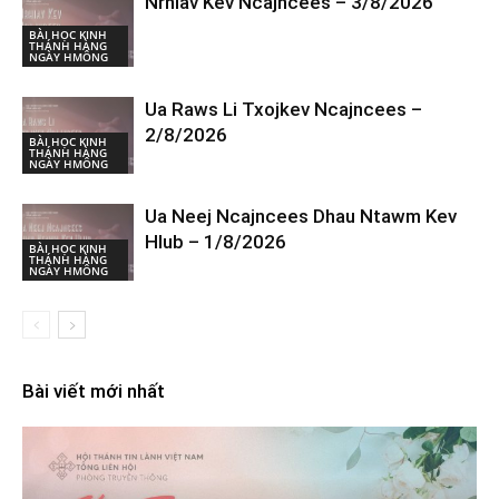
Nrhiav Kev Ncajncees – 3/8/2026
BÀI HỌC KINH
THÁNH HÀNG
NGÀY HMÔNG
Ua Raws Li Txojkev Ncajncees –
2/8/2026
BÀI HỌC KINH
THÁNH HÀNG
NGÀY HMÔNG
Ua Neej Ncajncees Dhau Ntawm Kev
Hlub – 1/8/2026
BÀI HỌC KINH
THÁNH HÀNG
NGÀY HMÔNG
Bài viết mới nhất