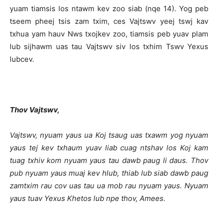
yuam tiamsis los ntawm kev zoo siab (nqe 14). Yog peb
tseem pheej tsis zam txim, ces Vajtswv yeej tswj kav
txhua yam hauv Nws txojkev zoo, tiamsis peb yuav plam
lub sijhawm uas tau Vajtswv siv los txhim Tswv Yexus
lubcev.
Thov Vajtswv,
Vajtswv, nyuam yaus ua Koj tsaug uas txawm yog nyuam
yaus tej kev txhaum yuav liab cuag ntshav los Koj kam
tuag txhiv kom nyuam yaus tau dawb paug li daus. Thov
pub nyuam yaus muaj kev hlub, thiab lub siab dawb paug
zamtxim rau cov uas tau ua mob rau nyuam yaus. Nyuam
yaus tuav Yexus Khetos lub npe thov, Amees.