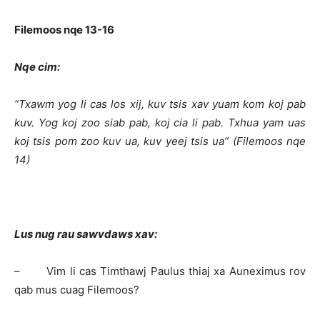
Filemoos nqe 13-16
Nqe cim:
“Txawm yog li cas los xij, kuv tsis xav yuam kom koj pab
kuv. Yog koj zoo siab pab, koj cia li pab. Txhua yam uas
koj tsis pom zoo kuv ua, kuv yeej tsis ua” (Filemoos nqe
14)
Lus nug rau sawvdaws xav:
– Vim li cas Timthawj Paulus thiaj xa Auneximus rov
qab mus cuag Filemoos?