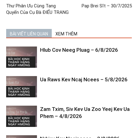
Thư Phân Ưu Cùng Tang
Pap Brei Sĭt – 30/7/2025
Quyến Của Cụ Bà ĐIỂU TRANG
BÀI VIẾT LIÊN QUAN
XEM THÊM
Hlub Cov Neeg Pluag – 6/8/2026
BÀI HỌC KINH
THÁNH HÀNG
NGÀY HMÔNG
Ua Raws Kev Ncaj Ncees – 5/8/2026
BÀI HỌC KINH
THÁNH HÀNG
NGÀY HMÔNG
Zam Txim, Siv Kev Ua Zoo Yeej Kev Ua
Phem – 4/8/2026
BÀI HỌC KINH
THÁNH HÀNG
NGÀY HMÔNG