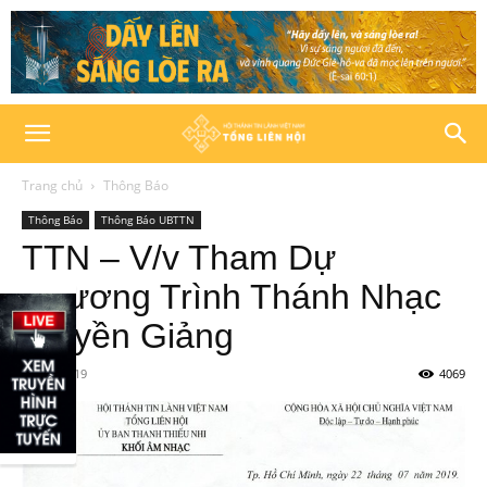
Trang chủ
Thông Báo
Thông Báo
Thông Báo UBTTN
TTN – V/v Tham Dự
Chương Trình Thánh Nhạc
Truyền Giảng
25/07/2019
4069