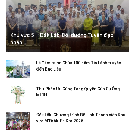
Khu vực 5 – Đắk Lắk: Bồi dưỡng Tuyên đạo
pháp
Lễ Cảm tạ ơn Chúa 100 năm Tin Lành truyền
đến Bạc Liêu
Thư Phân Ưu Cùng Tang Quyến Của Cụ Ông
MƯIH
Đắk Lắk: Chương trình Bồi linh Thanh niên Khu
vực M’Đrắk-Ea Kar 2026