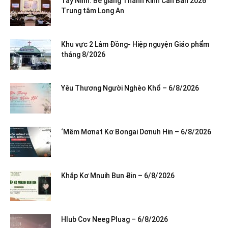
Tây Ninh: Bế giảng Thánh Kinh Căn Bản 2026
Trung tâm Long An
Khu vực 2 Lâm Đồng- Hiệp nguyện Giáo phẩm
tháng 8/2026
Yêu Thương Người Nghèo Khổ – 6/8/2026
‘Mêm Mơnat Kơ Bơngai Dơnuh Hin – 6/8/2026
Khăp Kơ Mnuih Bun Ƀin – 6/8/2026
Hlub Cov Neeg Pluag – 6/8/2026