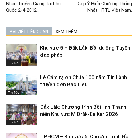
Nhạc Truyền Giảng Tại Phú
Góp Ý Hiến Chương Thống
Quốc 2-4-2012..
Nhất HTTL Việt Nam.
BÀI VIẾT LIÊN QUAN
XEM THÊM
Khu vực 5 – Đắk Lắk: Bồi dưỡng Tuyên
đạo pháp
Tin Tức
Lễ Cảm tạ ơn Chúa 100 năm Tin Lành
truyền đến Bạc Liêu
Tin Tức
Đắk Lắk: Chương trình Bồi linh Thanh
niên Khu vực M’Đrắk-Ea Kar 2026
Tin Tức
TP.HCM – Khu vực 6: Chương trình Bồi