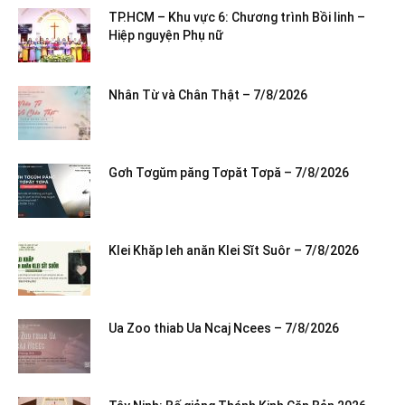
TP.HCM – Khu vực 6: Chương trình Bồi linh –
Hiệp nguyện Phụ nữ
Nhân Từ và Chân Thật – 7/8/2026
Gơh Tơgŭm păng Tơpăt Tơpă – 7/8/2026
Klei Khăp leh anăn Klei Sĭt Suôr – 7/8/2026
Ua Zoo thiab Ua Ncaj Ncees – 7/8/2026