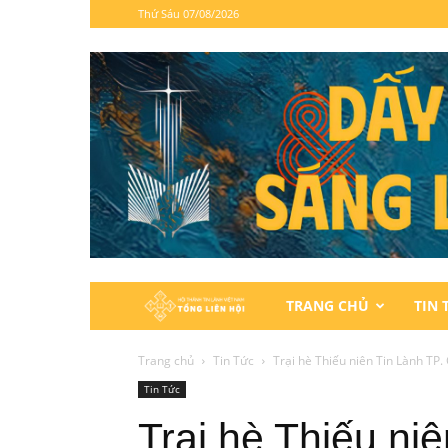
Thứ Sáu 07/08/2026
Hội
TRANG CHỦ
TIN 
Thánh
Trang chủ
Tin Tức
Trại hè Thiếu niên Tin Lành TP
Tin Tức
Tin
Trại hè Thiếu ni