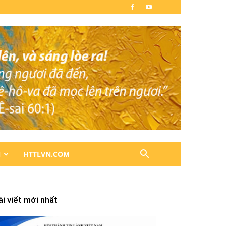
N
HTTLVN.COM
ài viết mới nhất