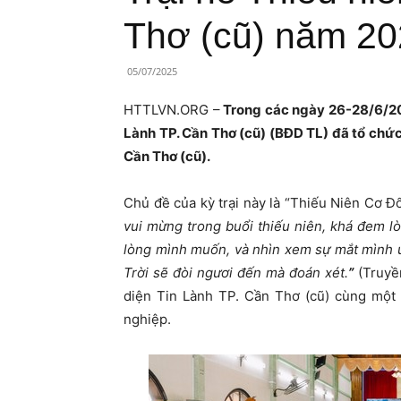
Lành
Thơ (cũ) năm 2
Việt
05/07/2025
Nam
HTTLVN.ORG –
Trong các ngày 26-28/6/202
Lành TP. Cần Thơ (cũ) (BĐD TL) đã tổ chức 
Cần Thơ (cũ).
Chủ đề của kỳ trại này là “Thiếu Niên Cơ Đ
vui mừng trong buổi thiếu niên, khá đem lò
lòng mình muốn, và nhìn xem sự mắt mình ưa
Trời sẽ đòi ngươi đến mà đoán xét.
”
(Truyền
diện Tin Lành TP. Cần Thơ (cũ) cùng một
nghiệp.