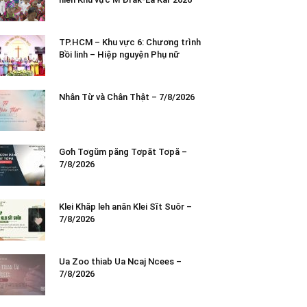
TP.HCM – Khu vực 6: Chương trình
Bồi linh – Hiệp nguyện Phụ nữ
Nhân Từ và Chân Thật – 7/8/2026
Gơh Tơgŭm păng Tơpăt Tơpă –
7/8/2026
Klei Khăp leh anăn Klei Sĭt Suôr –
7/8/2026
Ua Zoo thiab Ua Ncaj Ncees –
7/8/2026