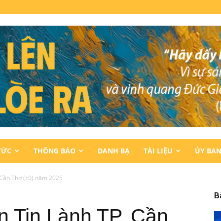
TỨC
THÔNG BÁO
DANH BẠ
TÀI LIỆU
ỦY BA
. Cần Thơ (cũ) năm 2025
B
ên Tin Lành TP. Cần