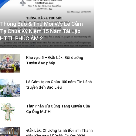
Thông Báo & Thư Mời V/v Lễ Cảm
Tạ Chúa Kỷ Niệm 15 Năm Tái Lập
HTTL PHÚC ÂM 2
Khu vực 5 – Đắk Lắk: Bồi dưỡng
Tuyên đạo pháp
Lễ Cảm tạ ơn Chúa 100 năm Tin Lành
truyền đến Bạc Liêu
Thư Phân Ưu Cùng Tang Quyến Của
Cụ Ông MƯIH
Đắk Lắk: Chương trình Bồi linh Thanh
niên Khu vực M’Đrắk-Ea Kar 2026