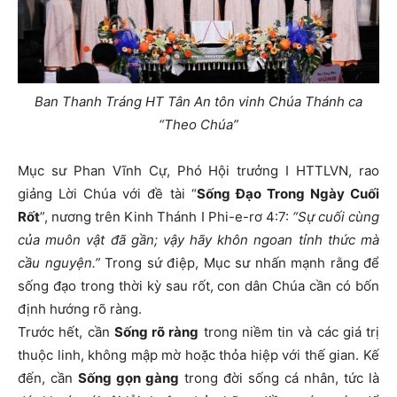
Ban Thanh Tráng HT Tân An tôn vinh Chúa Thánh ca
“Theo Chúa”
Mục sư Phan Vĩnh Cự, Phó Hội trưởng I HTTLVN, rao
giảng Lời Chúa với đề tài “
Sống Đạo Trong Ngày Cuối
Rốt
”, nương trên Kinh Thánh I Phi-e-rơ 4:7:
“Sự cuối cùng
của muôn vật đã gần; vậy hãy khôn ngoan tỉnh thức mà
cầu nguyện.”
Trong sứ điệp, Mục sư nhấn mạnh rằng để
sống đạo trong thời kỳ sau rốt, con dân Chúa cần có bốn
định hướng rõ ràng.
Trước hết, cần
Sống rõ ràng
trong niềm tin và các giá trị
thuộc linh, không mập mờ hoặc thỏa hiệp với thế gian. Kế
đến, cần
Sống gọn gàng
trong đời sống cá nhân, tức là