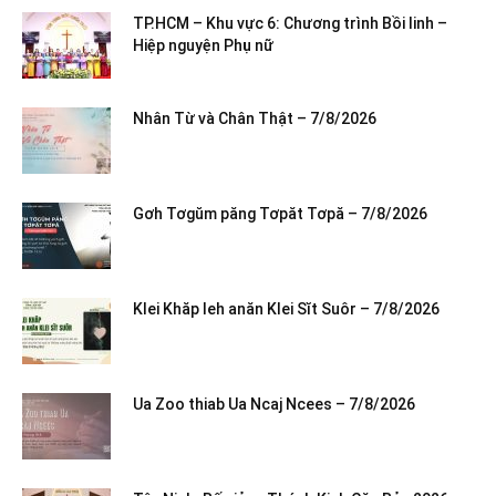
TP.HCM – Khu vực 6: Chương trình Bồi linh –
Hiệp nguyện Phụ nữ
Nhân Từ và Chân Thật – 7/8/2026
Gơh Tơgŭm păng Tơpăt Tơpă – 7/8/2026
Klei Khăp leh anăn Klei Sĭt Suôr – 7/8/2026
Ua Zoo thiab Ua Ncaj Ncees – 7/8/2026