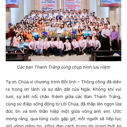
Các ban Thanh Tráng cùng chụp hình lưu niệm
Tạ ơn Chúa vì chương trình Bồi linh – Thông công đã diễn
ra trong ơn lành và sự dẫn dắt của Ngài. Không khí vui
tươi, sự kết nối chân thành giữa các Ban Thanh Tráng,
cùng sứ điệp sống động từ Lời Chúa, đã thắp lên ngọn lửa
đức tin và tinh thần hiệp một giữa vòng anh em. Ước
mong rằng, qua từng cuộc gặp gỡ, mỗi người sẽ tiếp tục
giữ vững niềm tin, sống đạo cách trung tín trong thời kỳ