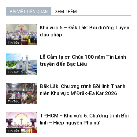
BÀI VIẾT LIÊN QUAN
XEM THÊM
Khu vực 5 – Đắk Lắk: Bồi dưỡng Tuyên
đạo pháp
Tin Tức
Lễ Cảm tạ ơn Chúa 100 năm Tin Lành
truyền đến Bạc Liêu
Tin Tức
Đắk Lắk: Chương trình Bồi linh Thanh
niên Khu vực M’Đrắk-Ea Kar 2026
Tin Tức
TP.HCM – Khu vực 6: Chương trình Bồi
linh – Hiệp nguyện Phụ nữ
Tin Tức