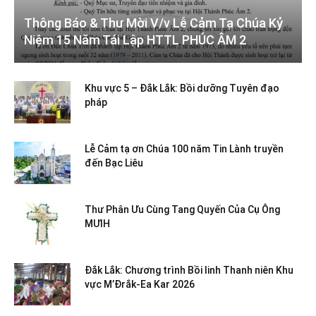
Thông Báo & Thư Mời V/v Lễ Cảm Tạ Chúa Kỷ
Niệm 15 Năm Tái Lập HTTL PHÚC ÂM 2
Khu vực 5 – Đắk Lắk: Bồi dưỡng Tuyên đạo
pháp
Lễ Cảm tạ ơn Chúa 100 năm Tin Lành truyền
đến Bạc Liêu
Thư Phân Ưu Cùng Tang Quyến Của Cụ Ông
MƯIH
Đắk Lắk: Chương trình Bồi linh Thanh niên Khu
vực M’Đrắk-Ea Kar 2026