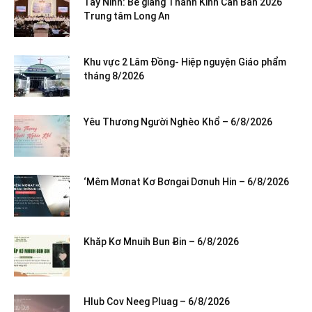
Tây Ninh: Bế giảng Thánh Kinh Căn Bản 2026
Trung tâm Long An
Khu vực 2 Lâm Đồng- Hiệp nguyện Giáo phẩm
tháng 8/2026
Yêu Thương Người Nghèo Khổ – 6/8/2026
‘Mêm Mơnat Kơ Bơngai Dơnuh Hin – 6/8/2026
Khăp Kơ Mnuih Bun Ƀin – 6/8/2026
Hlub Cov Neeg Pluag – 6/8/2026