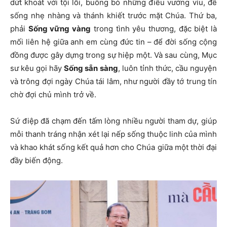
dứt khoát với tội lỗi, buông bỏ những điều vướng víu, để
sống nhẹ nhàng và thánh khiết trước mặt Chúa. Thứ ba,
phải
Sống vững vàng
trong tình yêu thương, đặc biệt là
mối liên hệ giữa anh em cùng đức tin – để đời sống cộng
đồng được gây dựng trong sự hiệp một. Và sau cùng, Mục
sư kêu gọi hãy
Sống sẵn sàng
, luôn tỉnh thức, cầu nguyện
và trông đợi ngày Chúa tái lâm, như người đầy tớ trung tín
chờ đợi chủ mình trở về.
Sứ điệp đã chạm đến tấm lòng nhiều người tham dự, giúp
mỗi thanh tráng nhận xét lại nếp sống thuộc linh của mình
và khao khát sống kết quả hơn cho Chúa giữa một thời đại
đầy biến động.