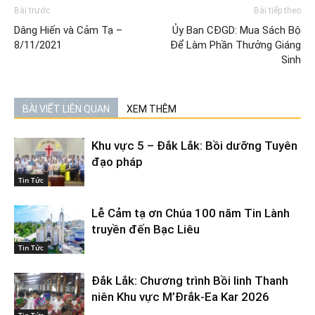
Bài trước
Bài tiếp theo
Dâng Hiến và Cảm Tạ –
Ủy Ban CĐGD: Mua Sách Bộ
8/11/2021
Để Làm Phần Thưởng Giáng
Sinh
BÀI VIẾT LIÊN QUAN
XEM THÊM
Khu vực 5 – Đắk Lắk: Bồi dưỡng Tuyên
đạo pháp
Tin Tức
Lễ Cảm tạ ơn Chúa 100 năm Tin Lành
truyền đến Bạc Liêu
Tin Tức
Đắk Lắk: Chương trình Bồi linh Thanh
niên Khu vực M’Đrắk-Ea Kar 2026