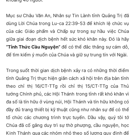
Mục sư Châu Văn An, Nhân sự Tin Lành tỉnh Quảng Trị đã
dùng Lời Chúa trong Lu-ca 22:39-53 để khích lệ chức vụ
của các Giáo phẩm và Chấp sự trong sự hầu việc Chúa
giữa giai đoạn dịch bệnh hết sức khó khăn này. Đó là hãy
“Tỉnh Thức Cầu Nguyện”
để có thể đắc thắng sự cám dỗ,
để tìm kiếm ý muốn của Chúa và giữ sự trung tín với Ngài.
Trong suốt thời gian dịch bệnh xảy ra có những thời điểm
tỉnh Quảng Trị thực hiện giãn cách xã hội trên địa bàn tỉnh
theo chỉ thị 16/CT-TTg rồi chỉ thị 15/CT-TTg của Thủ
tướng Chính phủ, các Hội Thánh trong tỉnh rất khó khăn vì
đa số là tín hữu ở vùng núi, Hội Thánh và tín hữu không có
đầy đủ trang thiết bị kỹ thuật cũng như nhân sự để có thể
tổ chức các chương trình trực tuyến. Dầu vậy, quý tôi tớ
Chúa đã cố gắng duy trì sự thờ phượng, cầu nguyện, học
Kinh Thánh qua các nhóm nhỏ theo số lượng quy định để