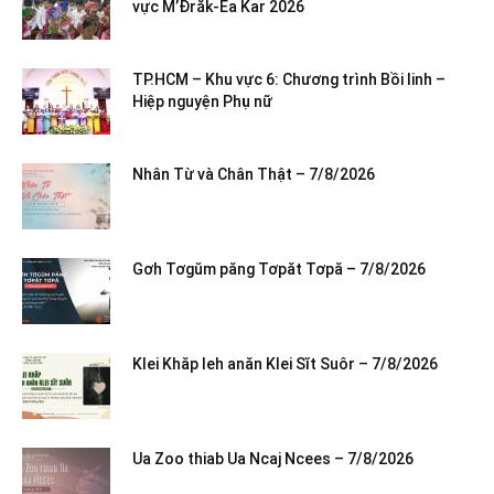
vực M’Đrắk-Ea Kar 2026
TP.HCM – Khu vực 6: Chương trình Bồi linh –
Hiệp nguyện Phụ nữ
Nhân Từ và Chân Thật – 7/8/2026
Gơh Tơgŭm păng Tơpăt Tơpă – 7/8/2026
Klei Khăp leh anăn Klei Sĭt Suôr – 7/8/2026
Ua Zoo thiab Ua Ncaj Ncees – 7/8/2026