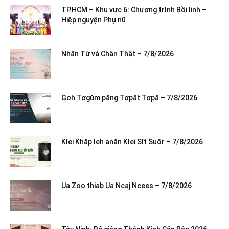
TP.HCM – Khu vực 6: Chương trình Bồi linh –
Hiệp nguyện Phụ nữ
Nhân Từ và Chân Thật – 7/8/2026
Gơh Tơgŭm păng Tơpăt Tơpă – 7/8/2026
Klei Khăp leh anăn Klei Sĭt Suôr – 7/8/2026
Ua Zoo thiab Ua Ncaj Ncees – 7/8/2026