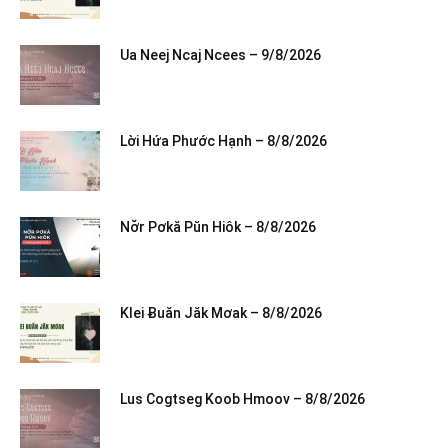
Ua Neej Ncaj Ncees – 9/8/2026
Lời Hứa Phước Hạnh – 8/8/2026
Nơ̆r Pơkă Pŭn Hiôk – 8/8/2026
Klei Ƀuăn Jăk Mơak – 8/8/2026
Lus Cogtseg Koob Hmoov – 8/8/2026