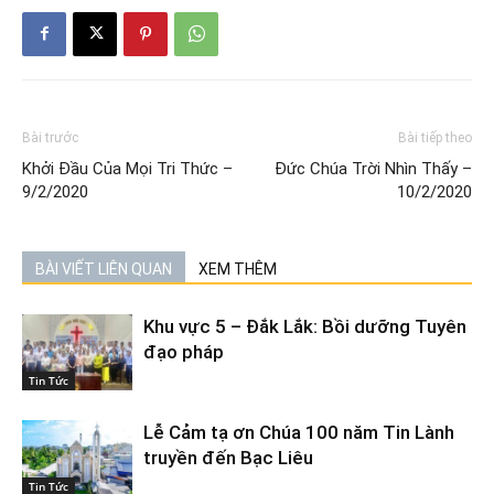
Bài trước
Bài tiếp theo
Khởi Đầu Của Mọi Tri Thức –
Đức Chúa Trời Nhìn Thấy –
9/2/2020
10/2/2020
BÀI VIẾT LIÊN QUAN
XEM THÊM
Khu vực 5 – Đắk Lắk: Bồi dưỡng Tuyên
đạo pháp
Tin Tức
Lễ Cảm tạ ơn Chúa 100 năm Tin Lành
truyền đến Bạc Liêu
Tin Tức