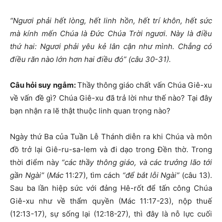
“Ngươi phải hết lòng, hết linh hồn, hết trí khôn, hết sức
mà kính mến Chúa là Đức Chúa Trời ngươi. Này là điều
thứ hai: Ngươi phải yêu kẻ lân cận như mình. Chẳng có
điều răn nào lớn hơn hai điều đó”
(câu 30-31).
Câu hỏi suy ngẫm:
Thầy thông giáo chất vấn Chúa Giê-xu
về vấn đề gì? Chúa Giê-xu đã trả lời như thế nào? Tại đây
bạn nhận ra lẽ thật thuộc linh quan trọng nào?
Ngày thứ Ba của Tuần Lễ Thánh diễn ra khi Chúa và môn
đồ trở lại Giê-ru-sa-lem và đi dạo trong Đền thờ. Trong
thời điểm này
“các thầy thông giáo, và các trưởng lão tới
gần Ngài”
(
Mác
11:27), tìm cách
“để
bắt lỗi Ngài”
(câu 13).
Sau ba lần hiệp sức với đảng Hê-rốt để tấn công Chúa
Giê-xu như về thẩm quyền (Mác 11:17-23), nộp thuế
(12:13-17), sự sống lại (12:18-27), thì đây là nỗ lực cuối