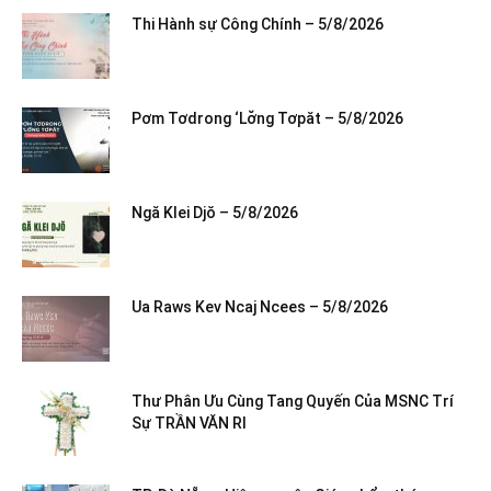
Thi Hành sự Công Chính – 5/8/2026
Pơm Tơdrong ‘Lơ̆ng Tơpăt – 5/8/2026
Ngă Klei Djŏ – 5/8/2026
Ua Raws Kev Ncaj Ncees – 5/8/2026
Thư Phân Ưu Cùng Tang Quyến Của MSNC Trí
Sự TRẦN VĂN RI