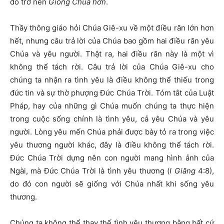
đó trở nên
Giống Chúa hơn
.
Thầy thông giáo hỏi Chúa Giê-xu về một điều răn lớn hơn
hết, nhưng câu trả lời của Chúa bao gồm hai điều răn yêu
Chúa và yêu người. Thật ra, hai điều răn này là một vì
không thể tách rời. Câu trả lời của Chúa Giê-xu cho
chúng ta nhận ra tình yêu là điều không thể thiếu trong
đức tin và sự thờ phượng Đức Chúa Trời. Tóm tắt của Luật
Pháp, hay của những gì Chúa muốn chúng ta thực hiện
trong cuộc sống chính là tình yêu, cả yêu Chúa và yêu
người. Lòng yêu mến Chúa phải được bày tỏ ra trong việc
yêu thương người khác, đây là điều không thể tách rời.
Đức Chúa Trời dựng nên con người mang hình ảnh của
Ngài, mà Đức Chúa Trời là tình yêu thương (
I Giăng
4:8),
do đó con người sẽ giống với Chúa nhất khi sống yêu
thương.
Chúng ta không thể thay thế tình yêu thương bằng bất cứ