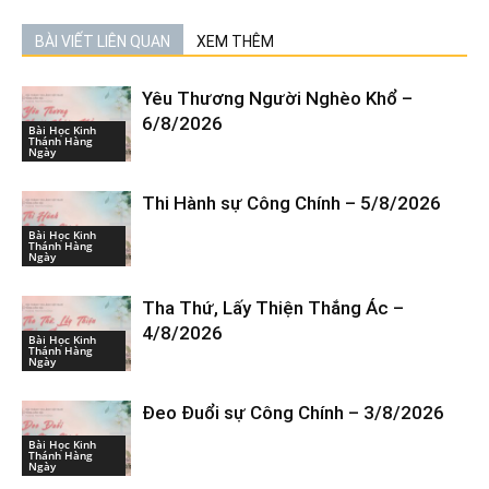
BÀI VIẾT LIÊN QUAN
XEM THÊM
Yêu Thương Người Nghèo Khổ –
6/8/2026
Bài Học Kinh
Thánh Hàng
Ngày
Thi Hành sự Công Chính – 5/8/2026
Bài Học Kinh
Thánh Hàng
Ngày
Tha Thứ, Lấy Thiện Thắng Ác –
4/8/2026
Bài Học Kinh
Thánh Hàng
Ngày
Đeo Đuổi sự Công Chính – 3/8/2026
Bài Học Kinh
Thánh Hàng
Ngày