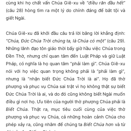
cùng khi họ chất vấn Chúa Giê-xu về
“điều răn đầu hết”
(câu 28) hòng tìm ra một lý do chính đáng để bắt tội và
giết Ngài.
Chúa Giê-xu đã khởi đầu câu trả lời bằng lời khẳng định:
“Chúa, Đức Chúa Trời chúng ta, là Chúa có một”
(câu 29).
Những lãnh đạo tôn giáo thời bấy giờ hầu việc Chúa trong
Đền Thờ, nhưng chỉ quan tâm đến Luật Pháp và giữ Luật
Pháp, có nghĩa là họ quan tâm “phải làm gì”. Chúa Giê-xu
nói với họ việc quan trọng không phải là “phải làm gì”,
nhưng là “nhận biết Đức Chúa Trời là ai”. Họ đã thờ
phượng và phục vụ Chúa sai trật vì họ không thật sự biết
Đức Chúa Trời là ai, và do đó cũng không biết Ngài muốn
điều gì nơi họ. Ưu tiên của người thờ phượng Chúa phải là
Biết Chúa
. Thật ra, mục tiêu cuối cùng của việc thờ
phượng và phục vụ Chúa, cả những hoàn cảnh Chúa cho
phép xảy ra, cũng nhằm để chúng ta
Biết Chúa hơn
và từ