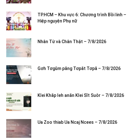
TP.HCM – Khu vực 6: Chương trình Bồi linh –
Hiệp nguyện Phụ nữ
Nhân Từ và Chân Thật – 7/8/2026
Gơh Tơgŭm păng Tơpăt Tơpă – 7/8/2026
Klei Khăp leh anăn Klei Sĭt Suôr – 7/8/2026
Ua Zoo thiab Ua Ncaj Ncees – 7/8/2026