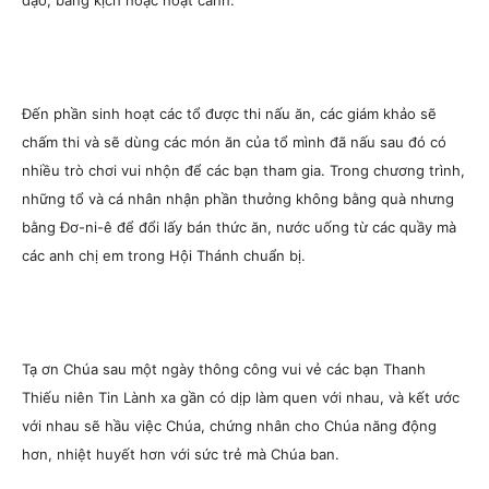
đạo, bằng kịch hoặc hoạt cảnh.
Đến phần sinh hoạt các tổ được thi nấu ăn, các giám khảo sẽ
chấm thi và sẽ dùng các món ăn của tổ mình đã nấu sau đó có
nhiều trò chơi vui nhộn để các bạn tham gia. Trong chương trình,
những tổ và cá nhân nhận phần thưởng không bằng quà nhưng
bằng Đơ-ni-ê để đổi lấy bán thức ăn, nước uống từ các quầy mà
các anh chị em trong Hội Thánh chuẩn bị.
Tạ ơn Chúa sau một ngày thông công vui vẻ các bạn Thanh
Thiếu niên Tin Lành xa gần có dịp làm quen với nhau, và kết ước
với nhau sẽ hầu việc Chúa, chứng nhân cho Chúa năng động
hơn, nhiệt huyết hơn với sức trẻ mà Chúa ban.