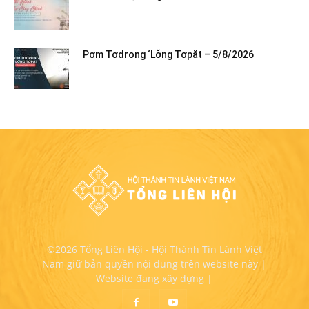
Pơm Tơdrong ‘Lơ̆ng Tơpăt – 5/8/2026
©2026 Tổng Liên Hội - Hội Thánh Tin Lành Việt
Nam giữ bản quyền nội dung trên website này |
Website đang xây dựng |