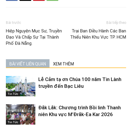
Bài trước
Bài tiếp theo
Hiệp Nguyện Mục Sư, Truyền
Trại Ban Điều Hành Các Ban
Đạo Và Chấp Sự Tại Thành
Thiếu Niên Khu Vực TP. HCM
Phố Đà Nẵng.
BÀI VIẾT LIÊN QUAN
XEM THÊM
Lễ Cảm tạ ơn Chúa 100 năm Tin Lành
truyền đến Bạc Liêu
Tin Tức
Đắk Lắk: Chương trình Bồi linh Thanh
niên Khu vực M’Đrắk-Ea Kar 2026
Tin Tức