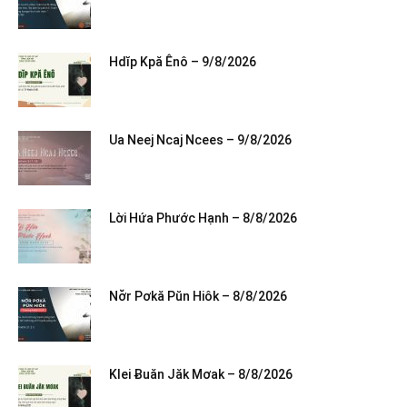
Hdĭp Kpă Ênô – 9/8/2026
Ua Neej Ncaj Ncees – 9/8/2026
Lời Hứa Phước Hạnh – 8/8/2026
Nơ̆r Pơkă Pŭn Hiôk – 8/8/2026
Klei Ƀuăn Jăk Mơak – 8/8/2026