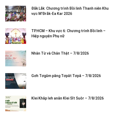
Đắk Lắk: Chương trình Bồi linh Thanh niên Khu
vực M’Đrắk-Ea Kar 2026
TP.HCM – Khu vực 6: Chương trình Bồi linh –
Hiệp nguyện Phụ nữ
Nhân Từ và Chân Thật – 7/8/2026
Gơh Tơgŭm păng Tơpăt Tơpă – 7/8/2026
Klei Khăp leh anăn Klei Sĭt Suôr – 7/8/2026