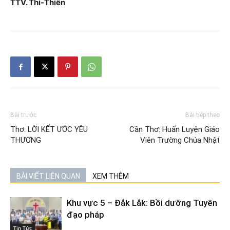
TTV. Thi-Thiên
Bài trước
Bài tiếp theo
Thơ: LỜI KẾT ƯỚC YÊU
Cần Thơ: Huấn Luyện Giáo
THƯƠNG
Viên Trường Chúa Nhật
BÀI VIẾT LIÊN QUAN
XEM THÊM
Khu vực 5 – Đắk Lắk: Bồi dưỡng Tuyên
đạo pháp
Tin Tức