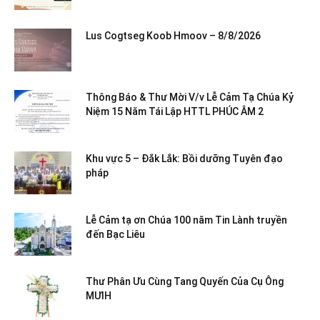
Lus Cogtseg Koob Hmoov – 8/8/2026
Thông Báo & Thư Mời V/v Lễ Cảm Tạ Chúa Kỷ
Niệm 15 Năm Tái Lập HTTL PHÚC ÂM 2
Khu vực 5 – Đắk Lắk: Bồi dưỡng Tuyên đạo
pháp
Lễ Cảm tạ ơn Chúa 100 năm Tin Lành truyền
đến Bạc Liêu
Thư Phân Ưu Cùng Tang Quyến Của Cụ Ông
MƯIH