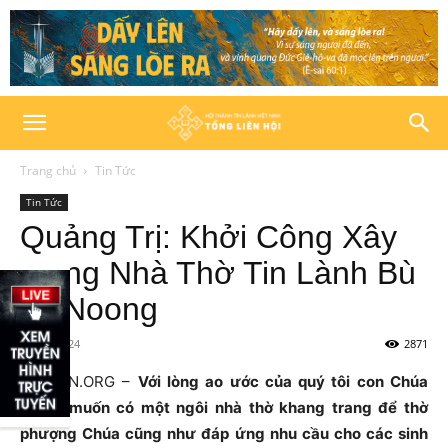
Trang chủ
Tin Tức
Tin Tức
Quảng Trị: Khởi Công Xây
Dựng Nhà Thờ Tin Lành Bù
Ta Noong
18/10/2024
2871
HTTLVN.ORG –
Với lòng ao ước của quý tôi con Chúa
mong muốn có một ngôi nhà thờ khang trang để thờ
phượng Chúa cũng như đáp ứng nhu cầu cho các sinh