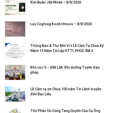
Klei Ƀuăn Jăk Mơak – 8/8/2026
Lus Cogtseg Koob Hmoov – 8/8/2026
Thông Báo & Thư Mời V/v Lễ Cảm Tạ Chúa Kỷ
Niệm 15 Năm Tái Lập HTTL PHÚC ÂM 2
Khu vực 5 – Đắk Lắk: Bồi dưỡng Tuyên đạo
pháp
Lễ Cảm tạ ơn Chúa 100 năm Tin Lành truyền
đến Bạc Liêu
Thư Phân Ưu Cùng Tang Quyến Của Cụ Ông