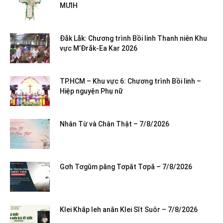
MƯIH
Đắk Lắk: Chương trình Bồi linh Thanh niên Khu
vực M’Đrắk-Ea Kar 2026
TP.HCM – Khu vực 6: Chương trình Bồi linh –
Hiệp nguyện Phụ nữ
Nhân Từ và Chân Thật – 7/8/2026
Gơh Tơgŭm păng Tơpăt Tơpă – 7/8/2026
Klei Khăp leh anăn Klei Sĭt Suôr – 7/8/2026