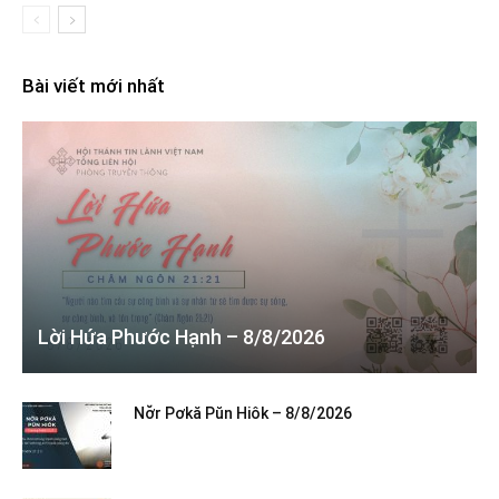
Bài viết mới nhất
Lời Hứa Phước Hạnh – 8/8/2026
Nơ̆r Pơkă Pŭn Hiôk – 8/8/2026