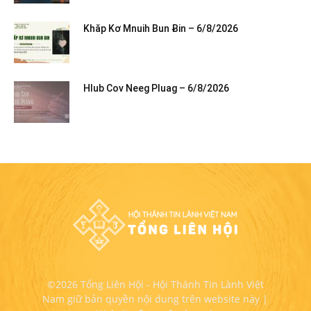
Khăp Kơ Mnuih Bun Ƀin – 6/8/2026
Hlub Cov Neeg Pluag – 6/8/2026
©2026 Tổng Liên Hội - Hội Thánh Tin Lành Việt
Nam giữ bản quyền nội dung trên website này |