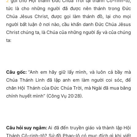
2
gởi cho Hội thánh Đức Chúa Trời tại thành Cô-rinh-tô,
tức là cho những người đã được nên thánh trong Đức
Chúa Jêsus Christ, được gọi làm thánh đồ, lại cho mọi
người bất luận ở nơi nào, cầu khẩn danh Đức Chúa Jêsus
Christ chúng ta, là Chúa của những người ấy và của chúng
ta:
Câu gốc:
“Anh em hãy giữ lấy mình, và luôn cả bầy mà
Chúa Thánh Linh đã lập anh em làm người coi sóc, để
chăn Hội Thánh của Đức Chúa Trời, mà Ngài đã mua bằng
chính huyết mình” (Công Vụ 20:28).
Câu hỏi suy ngẫm:
Ai đã đến truyền giáo và thành lập Hội
Thánh Cô-rinh-tô? Sứ đồ Phao-lô có mục đích gì khi viết