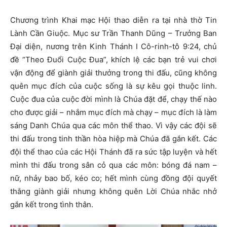
Chương trình Khai mạc Hội thao diễn ra tại nhà thờ Tin
Lành Cần Giuộc. Mục sư Trần Thanh Dũng – Trưởng Ban
Đại diện, nương trên Kinh Thánh I Cô-rinh-tô 9:24, chủ
đề “Theo Đuổi Cuộc Đua”, khích lệ các bạn trẻ vui chơi
vận động để giành giải thưởng trong thi đấu, cũng không
quên mục đích của cuộc sống là sự kêu gọi thuộc linh.
Cuộc đua của cuộc đời mình là Chúa đặt để, chạy thế nào
cho được giải – nhắm mục đích mà chạy – mục đích là làm
sáng Danh Chúa qua các môn thể thao. Vì vậy các đội sẽ
thi đấu trong tinh thần hòa hiệp mà Chúa đã gắn kết. Các
đội thể thao của các Hội Thánh đã ra sức tập luyện và hết
mình thi đấu trong sân cỏ qua các môn: bóng đá nam –
nữ, nhảy bao bố, kéo co; hết mình cùng đồng đội quyết
thắng giành giải nhưng không quên Lời Chúa nhắc nhở
gắn kết trong tình thân.