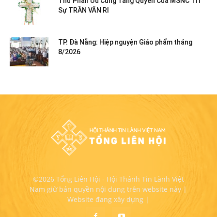
Thư Phân Ưu Cùng Tang Quyến Của MSNC Trí
Sự TRẦN VĂN RI
TP. Đà Nẵng: Hiệp nguyện Giáo phẩm tháng
8/2026
©2026 Tổng Liên Hội - Hội Thánh Tin Lành Việt
Nam giữ bản quyền nội dung trên website này |
Website đang xây dựng |