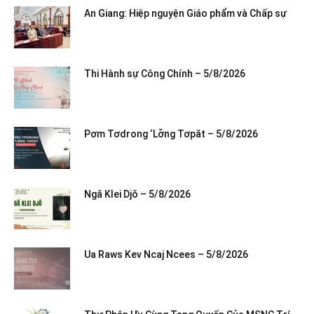
An Giang: Hiệp nguyện Giáo phẩm và Chấp sự
Thi Hành sự Công Chính – 5/8/2026
Pơm Tơdrong ‘Lơ̆ng Tơpăt – 5/8/2026
Ngă Klei Djŏ – 5/8/2026
Ua Raws Kev Ncaj Ncees – 5/8/2026