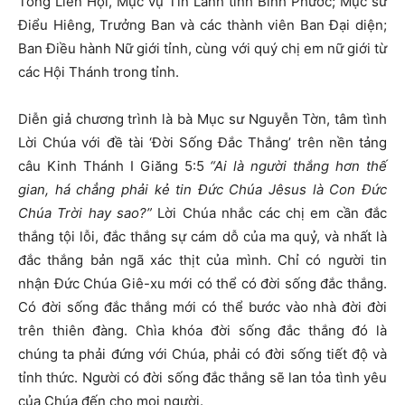
Tổng Liên Hội, Mục vụ Tin Lành tỉnh Bình Phước; Mục sư
Điểu Hiêng, Trưởng Ban và các thành viên Ban Đại diện;
Ban Điều hành Nữ giới tỉnh, cùng với quý chị em nữ giới từ
các Hội Thánh trong tỉnh.
Diễn giả chương trình là bà Mục sư Nguyễn Tờn, tâm tình
Lời Chúa với đề tài ‘Đời Sống Đắc Thắng’ trên nền tảng
câu Kinh Thánh I Giăng 5:5
“Ai là người thắng hơn thế
gian, há chẳng phải kẻ tin Đức Chúa Jêsus là Con Đức
Chúa Trời hay sao?”
Lời Chúa nhắc các chị em cần đắc
thắng tội lỗi, đắc thắng sự cám dỗ của ma quỷ, và nhất là
đắc thắng bản ngã xác thịt của mình. Chỉ có người tin
nhận Đức Chúa Giê-xu mới có thể có đời sống đắc thắng.
Có đời sống đắc thắng mới có thể bước vào nhà đời đời
trên thiên đàng. Chìa khóa đời sống đắc thắng đó là
chúng ta phải đứng với Chúa, phải có đời sống tiết độ và
tỉnh thức. Người có đời sống đắc thắng sẽ lan tỏa tình yêu
của Chúa đến cho mọi người.