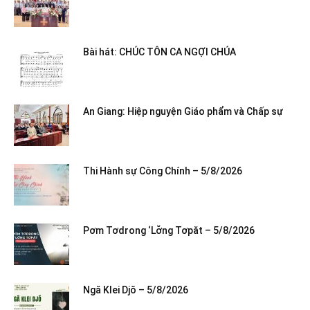
Bài hát: CHÚC TÔN CA NGỢI CHÚA
An Giang: Hiệp nguyện Giáo phẩm và Chấp sự
Thi Hành sự Công Chính – 5/8/2026
Pơm Tơdrong ‘Lơ̆ng Tơpăt – 5/8/2026
Ngă Klei Djŏ – 5/8/2026