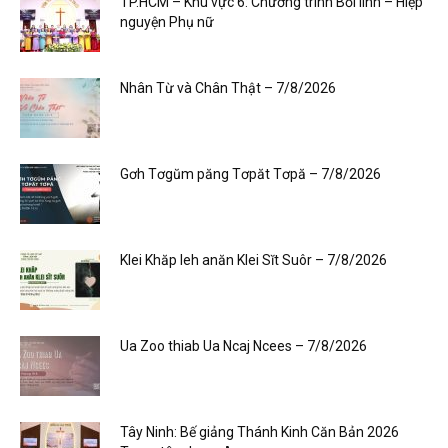
TP.HCM – Khu vực 6: Chương trình Bồi linh – Hiệp
nguyện Phụ nữ
Nhân Từ và Chân Thật – 7/8/2026
Gơh Tơgŭm păng Tơpăt Tơpă – 7/8/2026
Klei Khăp leh anăn Klei Sĭt Suôr – 7/8/2026
Ua Zoo thiab Ua Ncaj Ncees – 7/8/2026
Tây Ninh: Bế giảng Thánh Kinh Căn Bản 2026