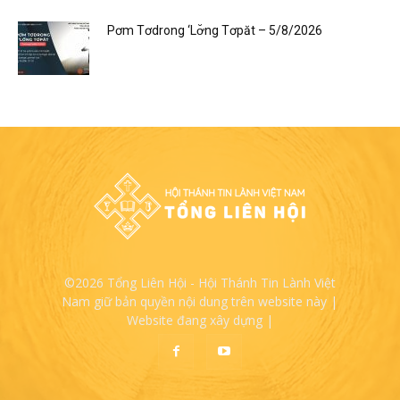
Pơm Tơdrong ‘Lơ̆ng Tơpăt – 5/8/2026
©2026 Tổng Liên Hội - Hội Thánh Tin Lành Việt
Nam giữ bản quyền nội dung trên website này |
Website đang xây dựng |