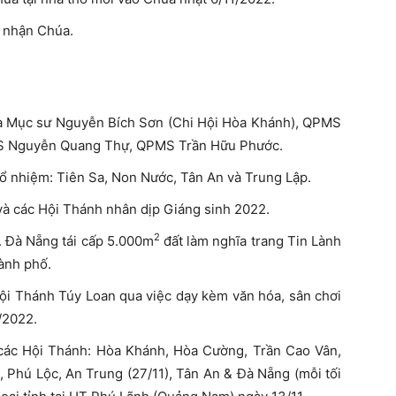
n nhận Chúa.
 bà Mục sư Nguyễn Bích Sơn (Chi Hội Hòa Khánh), QPMS
MS Nguyễn Quang Thự, QPMS Trần Hữu Phước.
ổ nhiệm: Tiên Sa, Non Nước, Tân An và Trung Lập.
và các Hội Thánh nhân dịp Giáng sinh 2022.
2
P. Đà Nẵng tái cấp 5.000m
đất làm nghĩa trang Tin Lành
ành phố.
Hội Thánh Túy Loan qua việc dạy kèm văn hóa, sân chơi
/2022.
 các Hội Thánh: Hòa Khánh, Hòa Cường, Trần Cao Vân,
), Phú Lộc, An Trung (27/11), Tân An & Đà Nẵng (mỗi tối