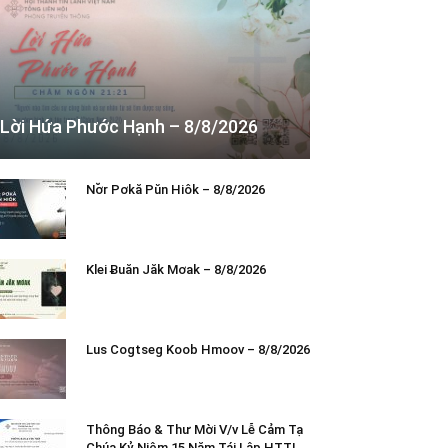
Lời Hứa Phước Hạnh – 8/8/2026
Nơ̆r Pơkă Pŭn Hiôk – 8/8/2026
Klei Ƀuăn Jăk Mơak – 8/8/2026
Lus Cogtseg Koob Hmoov – 8/8/2026
Thông Báo & Thư Mời V/v Lễ Cảm Tạ
Chúa Kỷ Niệm 15 Năm Tái Lập HTTL