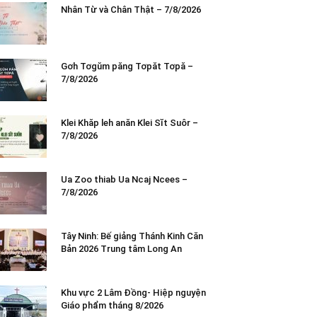
Nhân Từ và Chân Thật – 7/8/2026
Gơh Tơgŭm păng Tơpăt Tơpă –
7/8/2026
Klei Khăp leh anăn Klei Sĭt Suôr –
7/8/2026
Ua Zoo thiab Ua Ncaj Ncees –
7/8/2026
Tây Ninh: Bế giảng Thánh Kinh Căn
Bản 2026 Trung tâm Long An
Khu vực 2 Lâm Đồng- Hiệp nguyện
Giáo phẩm tháng 8/2026