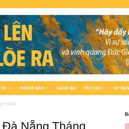
TỨC
THÔNG BÁO
DANH BẠ
TÀI LIỆU
ỦY BA
g 11/2022
B
. Đà Nẵng Tháng