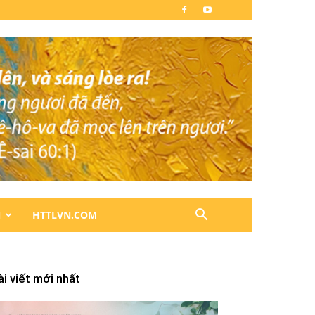
N
HTTLVN.COM
ài viết mới nhất