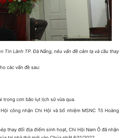
n Tin Lành TP. Đà Nẵng, nêu vấn đề cảm tạ và cầu thay
ho các vấn đề sau:
 trong cơn bão lụt lịch sử vừa qua.
n Hội công nhận Chi Hội và bổ nhiệm MSNC Tô Hoàng
hép thay đổi địa điểm sinh hoạt, Chi Hội Nam Ô đã nhận
úa tại nhà thờ mới vào Chúa nhật 6/11/2022.