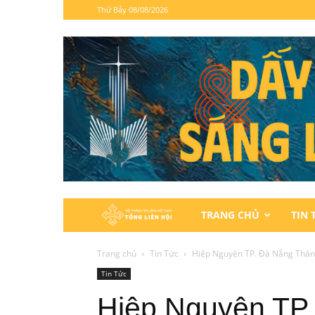
Thứ Bảy 08/08/2026
Hội
TRANG CHỦ
TIN 
Thánh
Trang chủ
Tin Tức
Hiệp Nguyện TP. Đà Nẵng Thán
Tin Tức
Tin
Hiệp Nguyện TP