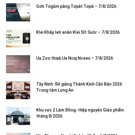
Gơh Tơgŭm păng Tơpăt Tơpă – 7/8/2026
Klei Khăp leh anăn Klei Sĭt Suôr – 7/8/2026
Ua Zoo thiab Ua Ncaj Ncees – 7/8/2026
Tây Ninh: Bế giảng Thánh Kinh Căn Bản 2026
Trung tâm Long An
Khu vực 2 Lâm Đồng- Hiệp nguyện Giáo phẩm
tháng 8/2026