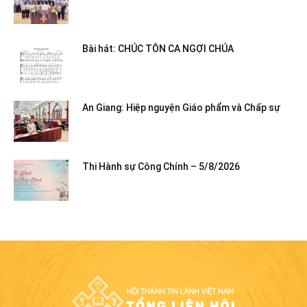
Bài hát: CHÚC TÔN CA NGỢI CHÚA
An Giang: Hiệp nguyện Giáo phẩm và Chấp sự
Thi Hành sự Công Chính – 5/8/2026