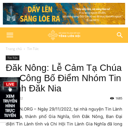
Trang chủ
Tin Tức
Tin Tức
Đăk Nông: Lễ Cảm Tạ Chúa
Và Công Bố Điểm Nhóm Tin
Lành Đăk Nia
01/12/2022
1685
HTTLVN.ORG – Ngày 29/11/2022, tại nhà nguyện Tin Lành
Đăk Nia, thành phố Gia Nghĩa, tỉnh Đắk Nông, Ban Đại
diện Tin Lành tỉnh và Chi Hội Tin Lành Gia Nghĩa đã long