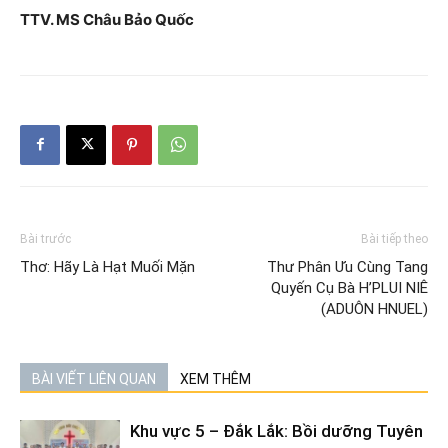
TTV. MS Châu Bảo Quốc
Bài trước
Bài tiếp theo
Thơ: Hãy Là Hạt Muối Mặn
Thư Phân Ưu Cùng Tang
Quyến Cụ Bà H’PLUI NIÊ
(ADUÔN HNUEL)
BÀI VIẾT LIÊN QUAN
XEM THÊM
Khu vực 5 – Đắk Lắk: Bồi dưỡng Tuyên