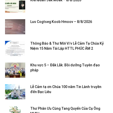
Lus Cogtseg Koob Hmoov – 8/8/2026
Thông Báo & Thư Mời V/v Lễ Cảm Tạ Chúa Kỷ
Niệm 15 Năm Tái Lập HTTL PHÚC ÂM 2
Khu vực 5 – Đắk Lắk: Bồi dưỡng Tuyên đạo
pháp
Lễ Cảm tạ ơn Chúa 100 năm Tin Lành truyền
đến Bạc Liêu
Thư Phân Ưu Cùng Tang Quyến Của Cụ Ông