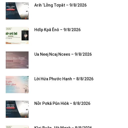
Arih ‘Lơ̆ng Tơpăt – 9/8/2026
Hdĭp Kpă Ênô – 9/8/2026
Ua Neej Ncaj Ncees – 9/8/2026
Lời Hứa Phước Hạnh – 8/8/2026
Nơ̆r Pơkă Pŭn Hiôk – 8/8/2026
Klei Ƀuăn Jăk Mơak – 8/8/2026