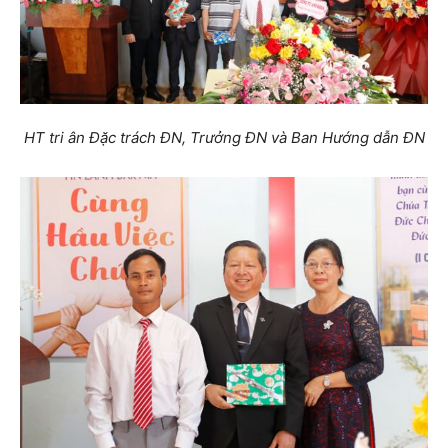
HT tri ân Đặc trách ĐN, Trưởng ĐN và Ban Hướng dẫn ĐN