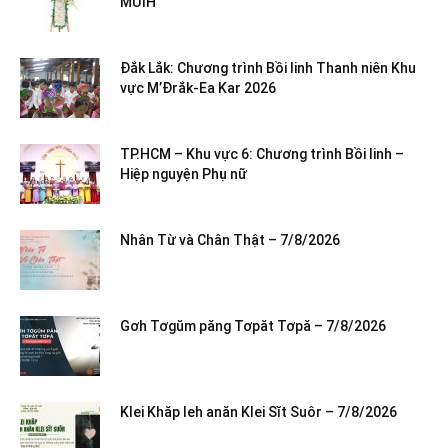
MƯIH
Đắk Lắk: Chương trình Bồi linh Thanh niên Khu
vực M’Đrắk-Ea Kar 2026
TP.HCM – Khu vực 6: Chương trình Bồi linh –
Hiệp nguyện Phụ nữ
Nhân Từ và Chân Thật – 7/8/2026
Gơh Tơgŭm păng Tơpăt Tơpă – 7/8/2026
Klei Khăp leh anăn Klei Sĭt Suôr – 7/8/2026