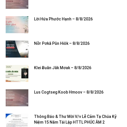
Lời Hứa Phước Hạnh – 8/8/2026
Nơ̆r Pơkă Pŭn Hiôk – 8/8/2026
Klei Ƀuăn Jăk Mơak – 8/8/2026
Lus Cogtseg Koob Hmoov – 8/8/2026
Thông Báo & Thư Mời V/v Lễ Cảm Tạ Chúa Kỷ
Niệm 15 Năm Tái Lập HTTL PHÚC ÂM 2