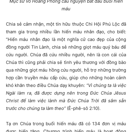
Mục sư Võ Hoàng Phong cầu nguyện bắt đầu buổi hiến
máu
Chia sẻ cảm nhận, một tín hữu thuộc Chi Hội Phú Lộc đã
tham gia trong nhiều lần hiến máu nhân đạo, cho biết:
“Hiến máu nhân đạo là một nghĩa cử cao đẹp của cộng
đồng người Tin Lành, chia sẻ những giọt máu quý báu để
cứu người. Chúa đã cứu nhiều người, nên là con cái của
Chúa thì cũng phải chia sẻ tình yêu thương với đồng bào
qua những giọt máu hồng cứu người, hỗ trợ những trường
hợp cần truyền máu cấp cứu, giúp cho những hoàn cảnh
khó khăn theo điều Chúa dạy khuyên:
“Vì chúng ta là việc
Ngài làm ra, đã được dựng nên trong Đức Chúa Jêsus
Christ để làm việc lành mà Đức Chúa Trời đã sắm sẵn
trước cho chúng ta làm theo”
(Ê-phê-sô 2:10).
Tạ ơn Chúa trong buổi hiến máu đã có 134 đơn vị máu
được hiến tặng. Chương trình hiến máu là hoạt động