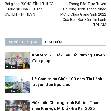
Bài giảng “SỐNG TỈNH THỨC”
Thông Báo Trực Tuyến
– Mục sư Châu Tử Tôn –
Chương Trình Thánh Nhạc
UV.TLH – HTTLVN
Mừng Chúa Giáng Sinh 2022
Của Ban Đại Diện Tin Lành
TP.HCM
BÀI VIẾT LIÊN QUAN
XEM THÊM
Khu vực 5 – Đắk Lắk: Bồi dưỡng Tuyên
đạo pháp
Tin Tức
Lễ Cảm tạ ơn Chúa 100 năm Tin Lành
truyền đến Bạc Liêu
Tin Tức
Đắk Lắk: Chương trình Bồi linh Thanh
niên Khu vực M’Đrắk-Ea Kar 2026