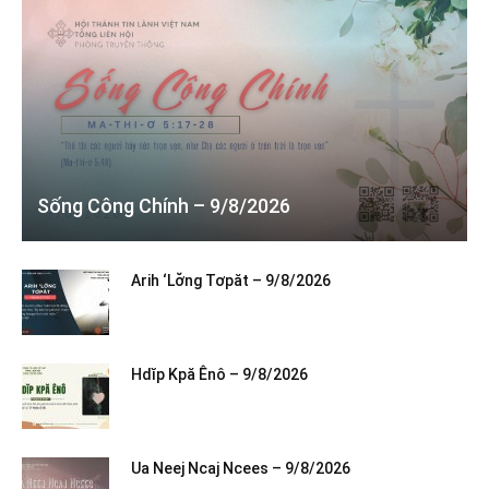
Sống Công Chính – 9/8/2026
Arih ‘Lơ̆ng Tơpăt – 9/8/2026
Hdĭp Kpă Ênô – 9/8/2026
Ua Neej Ncaj Ncees – 9/8/2026