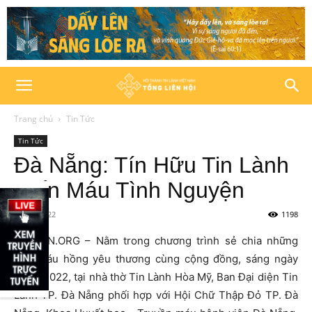
Trang chủ
Tin Tức
Tin Tức
Đà Nẵng: Tín Hữu Tin Lành
Hiến Máu Tình Nguyện
29/11/2022
1198
HTTLVN.ORG – Nằm trong chương trình sẻ chia những
giọt máu hồng yêu thương cùng cộng đồng, sáng ngày
26/11/2022, tại nhà thờ Tin Lành Hòa Mỹ, Ban Đại diện Tin
Lành TP. Đà Nẵng phối hợp với Hội Chữ Thập Đỏ TP. Đà