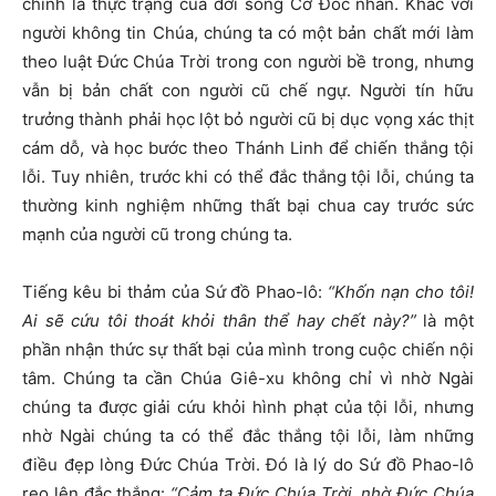
chính là thực trạng của đời sống Cơ Đốc nhân. Khác với
người không tin Chúa, chúng ta có một bản chất mới làm
theo luật Đức Chúa Trời trong con người bề trong, nhưng
vẫn bị bản chất con người cũ chế ngự. Người tín hữu
trưởng thành phải học lột bỏ người cũ bị dục vọng xác thịt
cám dỗ, và học bước theo Thánh Linh để chiến thắng tội
lỗi. Tuy nhiên, trước khi có thể đắc thắng tội lỗi, chúng ta
thường kinh nghiệm những thất bại chua cay trước sức
mạnh của người cũ trong chúng ta.
Tiếng kêu bi thảm của Sứ đồ Phao-lô:
“Khốn nạn cho tôi!
Ai sẽ cứu tôi thoát khỏi thân thể hay chết này?”
là một
phần nhận thức sự thất bại của mình trong cuộc chiến nội
tâm. Chúng ta cần Chúa Giê-xu không chỉ vì nhờ Ngài
chúng ta được giải cứu khỏi hình phạt của tội lỗi, nhưng
nhờ Ngài chúng ta có thể đắc thắng tội lỗi, làm những
điều đẹp lòng Đức Chúa Trời. Đó là lý do Sứ đồ Phao-lô
reo lên đắc thắng:
“Cảm tạ Đức Chúa Trời, nhờ Đức Chúa