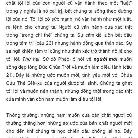
chất tội lỗi của con người cũ vận hành theo một “luật”
trong ý nghĩa là nó cai trị, bắt chúng ta sống theo đường
lối của nó. Tội lỗi có sức mạnh, nó vận hành như một luật,
ra lệnh cho chúng ta. Người cũ vận hành qua xác thịt
trong “trong chi thể” chúng ta. Sự cám dỗ luôn bắt đầu
trong tâm trí (câu 23) nhưng hành động qua thân xác. Sự
sa ngã khiến tâm trí cũng như thân xác trở thành nô lệ cho
tội lỗi.
Thứ hai
, Sứ đồ Phao-lô nói về
người mới
muốn
sống đẹp lòng Đức Chúa Trời và muốn làm điều lành (câu
21). Đây là những ước muốn mới, tình yêu mới với Chúa
Cứu Thế Giê-xu của người được tái sinh. Chúng ta ghét
tội lỗi và muốn nên thánh, nhưng đồng thời trong xác thịt
của mình vẫn còn ham muốn làm điều tội lỗi.
Thông thường, những ham muốn của bản chất người cũ
thường thắng hơn những ao ước của bản chất người mới
cho đến khi chúng ta học chiến đấu chống lại nó. Đây