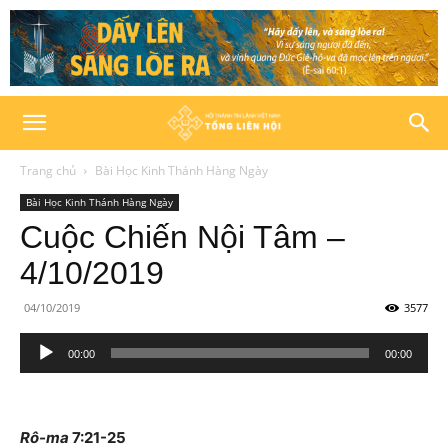
Trang chủ
Bài Học Kinh Thánh Hàng Ngày
Bài Học Kinh Thánh Hàng Ngày
Cuộc Chiến Nội Tâm –
4/10/2019
04/10/2019
3577
Trình
00:00
00:00
phát
âm
thanh
Rô-ma
7:21-25