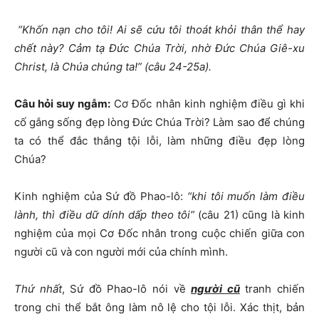
“Khốn nạn cho tôi! Ai sẽ cứu tôi thoát khỏi thân thể hay
chết này? Cảm tạ Đức Chúa Trời, nhờ Đức Chúa Giê-xu
Christ, là Chúa chúng ta!” (câu 24-25a).
Câu hỏi suy ngẫm:
Cơ Đốc nhân kinh nghiệm điều gì khi
cố gắng sống đẹp lòng Đức Chúa Trời? Làm sao để chúng
ta có thể đắc thắng tội lỗi, làm những điều đẹp lòng
Chúa?
Kinh nghiệm của Sứ đồ Phao-lô:
“khi tôi muốn làm điều
lành, thì điều dữ dính dấp theo tôi”
(câu 21) cũng là kinh
nghiệm của mọi Cơ Đốc nhân trong cuộc chiến giữa con
người cũ và con người mới của chính mình.
Thứ nhất
, Sứ đồ Phao-lô nói về
người cũ
tranh chiến
trong chi thể bắt ông làm nô lệ cho tội lỗi. Xác thịt, bản