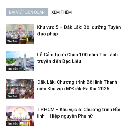
BÀI VIẾT LIÊN QUAN
XEM THÊM
Khu vực 5 – Đắk Lắk: Bồi dưỡng Tuyên
đạo pháp
Tin Tức
Lễ Cảm tạ ơn Chúa 100 năm Tin Lành
truyền đến Bạc Liêu
Tin Tức
Đắk Lắk: Chương trình Bồi linh Thanh
niên Khu vực M’Đrắk-Ea Kar 2026
Tin Tức
TP.HCM – Khu vực 6: Chương trình Bồi
linh – Hiệp nguyện Phụ nữ
Tin Tức