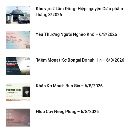
Khu vực 2 Lâm Đồng- Hiệp nguyện Giáo phẩm
tháng 8/2026
Yêu Thương Người Nghèo Khổ – 6/8/2026
‘Mêm Mơnat Kơ Bơngai Dơnuh Hin – 6/8/2026
Khăp Kơ Mnuih Bun Ƀin – 6/8/2026
Hlub Cov Neeg Pluag – 6/8/2026