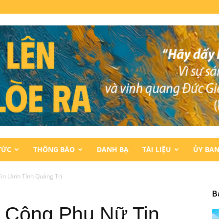
TỨC
THÔNG BÁO
DANH BẠ
TÀI LIỆU
ỦY BA
in Lành Tỉnh Quảng Trị
B
g Công Phụ Nữ Tin