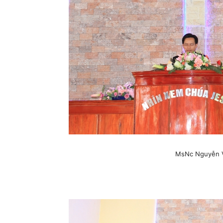
MsNc Nguyễn V