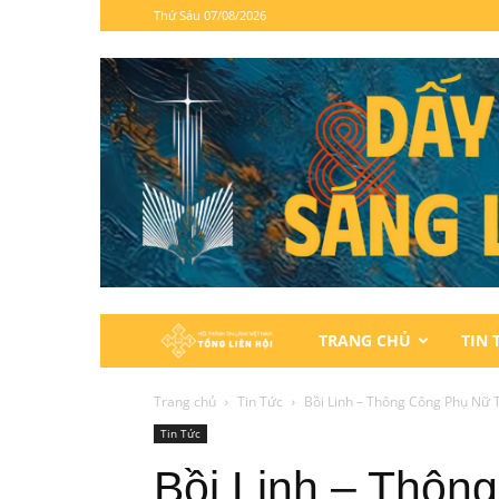
Thứ Sáu 07/08/2026
Hội
TRANG CHỦ
TIN 
Thánh
Trang chủ
Tin Tức
Bồi Linh – Thông Công Phụ Nữ T
Tin Tức
Tin
Bồi Linh – Thôn