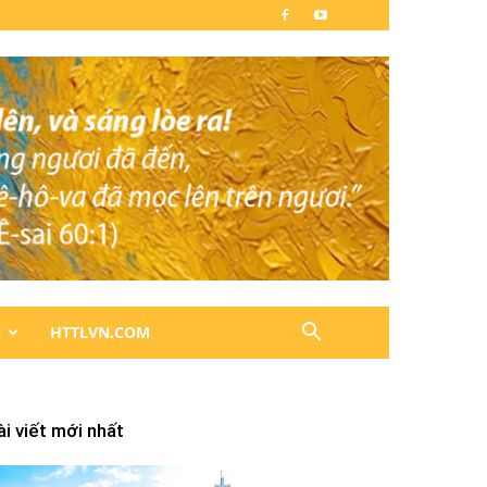
N
HTTLVN.COM
ài viết mới nhất