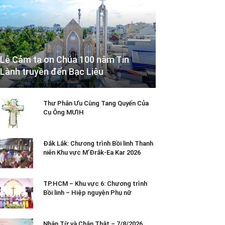
Lễ Cảm tạ ơn Chúa 100 năm Tin
Lành truyền đến Bạc Liêu
Thư Phân Ưu Cùng Tang Quyến Của
Cụ Ông MƯIH
Đắk Lắk: Chương trình Bồi linh Thanh
niên Khu vực M’Đrắk-Ea Kar 2026
TP.HCM – Khu vực 6: Chương trình
Bồi linh – Hiệp nguyện Phụ nữ
Nhân Từ và Chân Thật – 7/8/2026