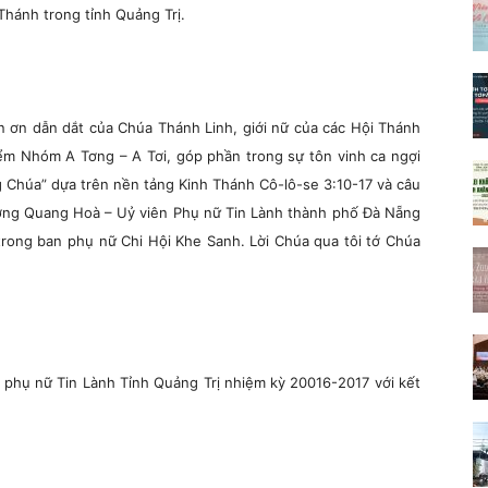
Thánh trong tỉnh Quảng Trị.
n ơn dẫn dắt của Chúa Thánh Linh, giới nữ của các Hội Thánh
ểm Nhóm A Tơng – A Tơi, góp phần trong sự tôn vinh ca ngợi
 Chúa” dựa trên nền tảng Kinh Thánh Cô-lô-se 3:10-17 và câu
ơng Quang Hoà – Uỷ viên Phụ nữ Tin Lành thành phố Đà Nẵng
 trong ban phụ nữ Chi Hội Khe Sanh. Lời Chúa qua tôi tớ Chúa
h phụ nữ Tin Lành Tỉnh Quảng Trị nhiệm kỳ 20016-2017 với kết