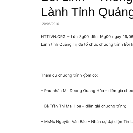
Lành
Lành Tỉnh Quảng
Việt
20/06/2016
Nam
HTTLVN.ORG – Lúc 8g00 đến 16g00 ngày 16/06/2
Lành tỉnh Quảng Trị đã tổ chức chương trình Bồi 
Tham dự chương trình gồm có:
– Phu nhân Ms Dương Quang Hòa – diễn giả chươ
– Bà Trần Thị Mai Hoa – diễn giả chương trình;
– MsNc Nguyễn Văn Bảo – Nhân sự đại diện Tin L