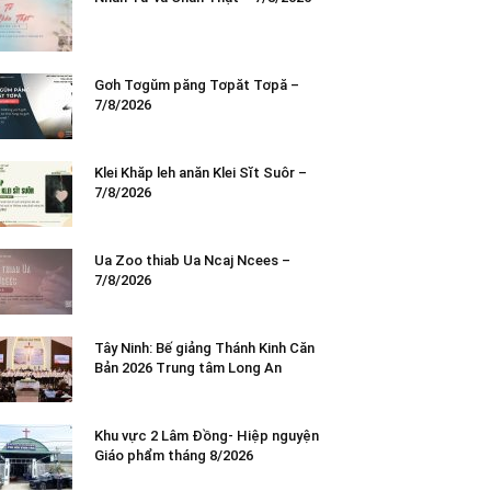
Gơh Tơgŭm păng Tơpăt Tơpă –
7/8/2026
Klei Khăp leh anăn Klei Sĭt Suôr –
7/8/2026
Ua Zoo thiab Ua Ncaj Ncees –
7/8/2026
Tây Ninh: Bế giảng Thánh Kinh Căn
Bản 2026 Trung tâm Long An
Khu vực 2 Lâm Đồng- Hiệp nguyện
Giáo phẩm tháng 8/2026