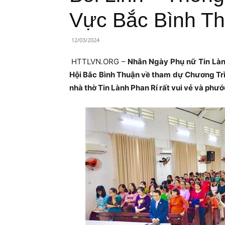
Lành
Vực Bắc Bình T
Việt
12/03/2024
Nam
HTTLVN.ORG –
Nhân Ngày Phụ nữ Tin Lành
Hội Bắc Bình Thuận về tham dự Chương Trì
nhà thờ Tin Lành Phan Rí rất vui vẻ và phướ