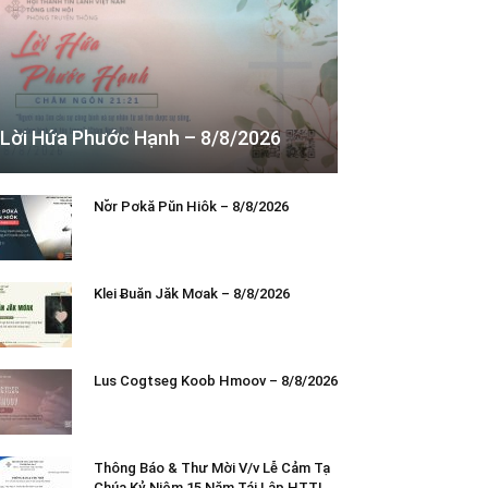
Lời Hứa Phước Hạnh – 8/8/2026
Nơ̆r Pơkă Pŭn Hiôk – 8/8/2026
Klei Ƀuăn Jăk Mơak – 8/8/2026
Lus Cogtseg Koob Hmoov – 8/8/2026
Thông Báo & Thư Mời V/v Lễ Cảm Tạ
Chúa Kỷ Niệm 15 Năm Tái Lập HTTL