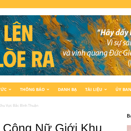
TỨC
THÔNG BÁO
DANH BẠ
TÀI LIỆU
ỦY BA
 Khu Vực Bắc Bình Thuận
B
g Công Nữ Giới Khu