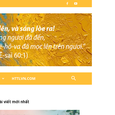
N
HTTLVN.COM
ài viết mới nhất