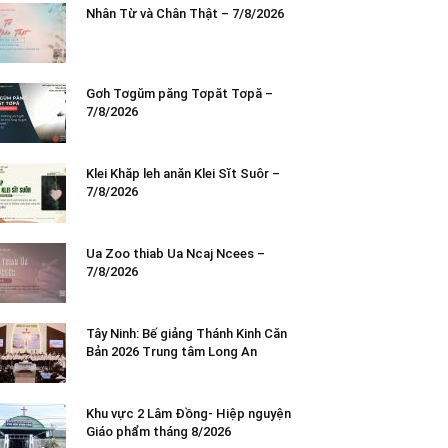
Nhân Từ và Chân Thật – 7/8/2026
Gơh Tơgŭm păng Tơpăt Tơpă –
7/8/2026
Klei Khăp leh anăn Klei Sĭt Suôr –
7/8/2026
Ua Zoo thiab Ua Ncaj Ncees –
7/8/2026
Tây Ninh: Bế giảng Thánh Kinh Căn
Bản 2026 Trung tâm Long An
Khu vực 2 Lâm Đồng- Hiệp nguyện
Giáo phẩm tháng 8/2026