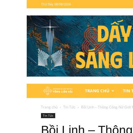
Thứ Bảy 08/08/2026
Hội
TRANG CHỦ
TIN 
Thánh
Trang chủ
Tin Tức
Bồi Linh – Thông Công Nữ Giới
Tin Tức
Tin
Bồi Linh – Thôn