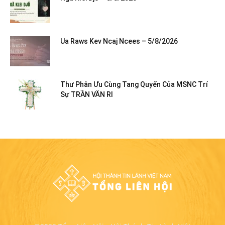
Ua Raws Kev Ncaj Ncees – 5/8/2026
Thư Phân Ưu Cùng Tang Quyến Của MSNC Trí
Sự TRẦN VĂN RI