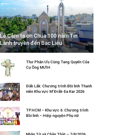
Lễ Cảm tạ ơn Chúa 100 năm Tin
Lành truyền đến Bạc Liêu
Thư Phân Ưu Cùng Tang Quyến Của
Cụ Ông MƯIH
Đắk Lắk: Chương trình Bồi linh Thanh
niên Khu vực M’Đrắk-Ea Kar 2026
TP.HCM – Khu vực 6: Chương trình
Bồi linh – Hiệp nguyện Phụ nữ
Nhân Từ và Chân Thật – 7/8/2026