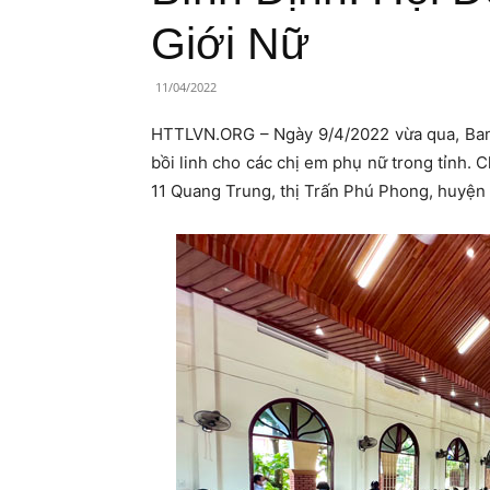
Lành
Giới Nữ
Việt
11/04/2022
Nam
HTTLVN.ORG – Ngày 9/4/2022 vừa qua, Ban 
bồi linh cho các chị em phụ nữ trong tỉnh. 
11 Quang Trung, thị Trấn Phú Phong, huyện 