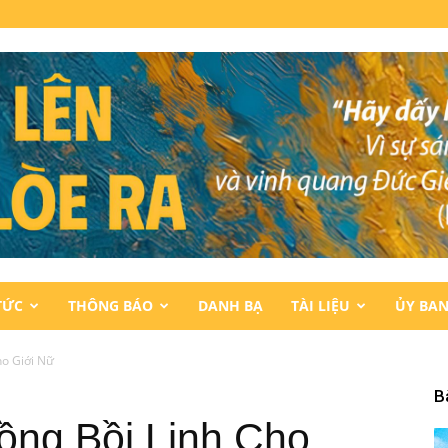
TỨC
THÔNG BÁO
DANH BẠ
TÀI LIỆU
ỦY BA
ho Giới Nữ
B
ồng Bồi Linh Cho