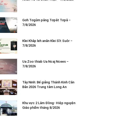
Gơh Tơgŭm păng Tơpăt Tơpă –
7/8/2026
Klei Khăp leh anăn Klei Sĭt Suôr –
7/8/2026
Ua Zoo thiab Ua Ncaj Ncees –
7/8/2026
Tây Ninh: Bế giảng Thánh Kinh Căn
Bản 2026 Trung tâm Long An
Khu vực 2 Lâm Đồng- Hiệp nguyện
Giáo phẩm tháng 8/2026