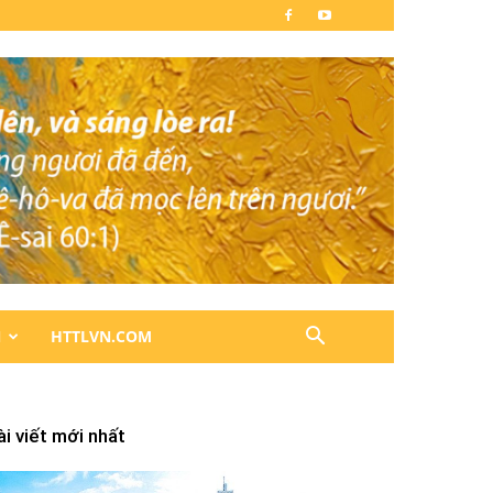
N
HTTLVN.COM
ài viết mới nhất