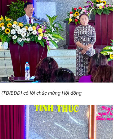
(TB/BĐD) có lời chúc mừng Hội đồng