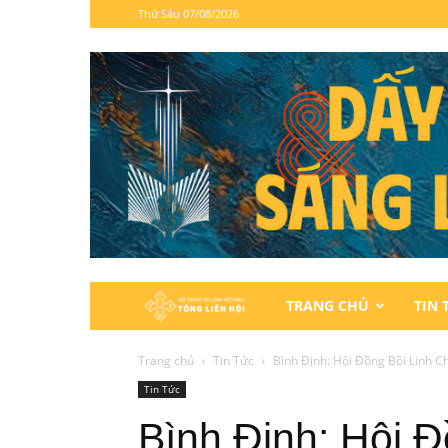
Thứ Sáu 07/08/2026
Hội
TRANG CHỦ
TIN 
Thánh
Trang chủ
Tin Tức
Bình Định: Hội Đồng Bồi Linh C
Tin Tức
Tin
Bình Định: Hội Đ