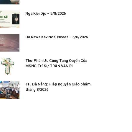
Ngă Klei Djŏ – 5/8/2026
Ua Raws Kev Ncaj Ncees – 5/8/2026
Thư Phân Ưu Cùng Tang Quyến Của
MSNC Trí Sự TRẦN VĂN RI
TP. Đà Nẵng: Hiệp nguyện Giáo phẩm
tháng 8/2026