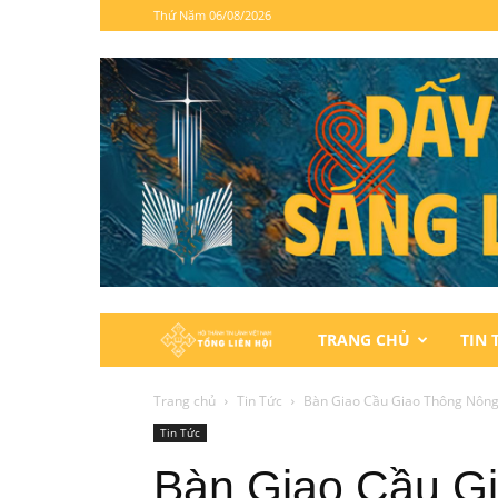
Thứ Năm 06/08/2026
Hội
TRANG CHỦ
TIN 
Thánh
Trang chủ
Tin Tức
Bàn Giao Cầu Giao Thông Nông T
Tin Tức
Tin
Bàn Giao Cầu G