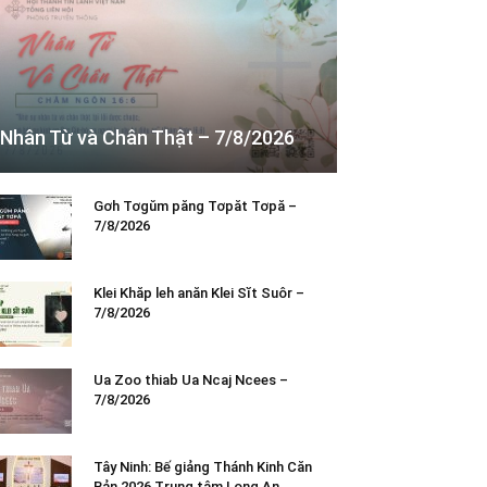
Nhân Từ và Chân Thật – 7/8/2026
Gơh Tơgŭm păng Tơpăt Tơpă –
7/8/2026
Klei Khăp leh anăn Klei Sĭt Suôr –
7/8/2026
Ua Zoo thiab Ua Ncaj Ncees –
7/8/2026
Tây Ninh: Bế giảng Thánh Kinh Căn
Bản 2026 Trung tâm Long An