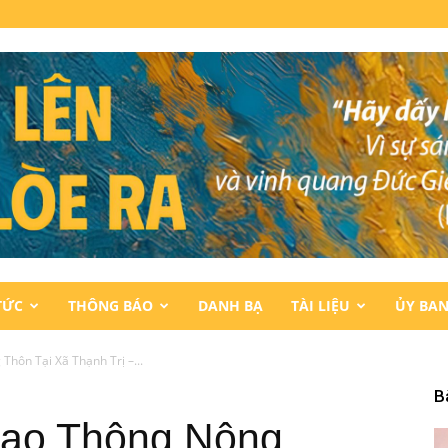
TỨC
THÔNG BÁO
DANH BẠ
TÀI LIỆU
ỦY BA
hôn Tại Xã Thạnh Trị –...
B
iao Thông Nông