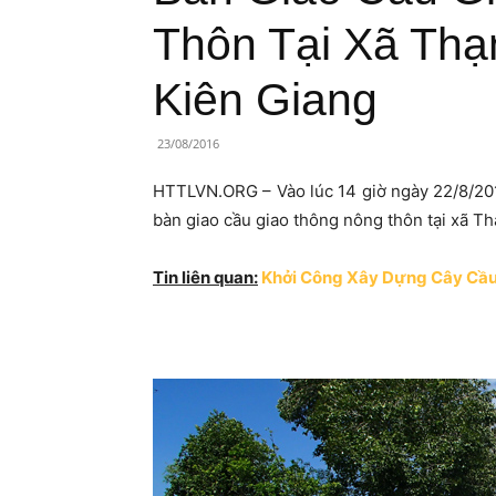
Lành
Thôn Tại Xã Thạn
Việt
Kiên Giang
Nam
23/08/2016
HTTLVN.ORG – Vào lúc 14 giờ ngày 22/8/20
bàn giao cầu giao thông nông thôn tại xã Th
Tin liên quan:
Khởi Công Xây Dựng Cây Cầu 