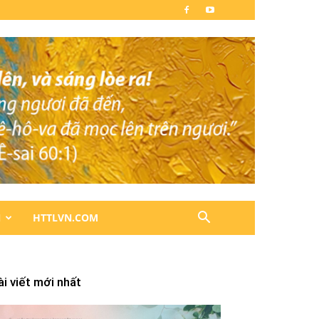
N
HTTLVN.COM
ài viết mới nhất