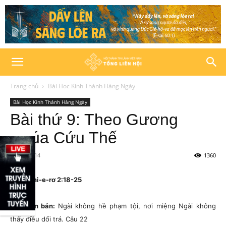
Trang chủ
Bài Học Kinh Thánh Hàng Ngày
Bài Học Kinh Thánh Hàng Ngày
Bài thứ 9: Theo Gương
Chúa Cứu Thế
10/01/2014
1360
Đọc 1 Phi-e-rơ 2:18-25
Câu căn bản:
Ngài không hề phạm tội, nơi miệng Ngài không
thấy điều dối trá.
Câu 22