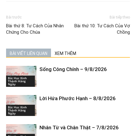
Bài trước
Bài tiếp theo
Bài thứ 8: Tư Cách Của Nhân
Bài thứ 10: Tư Cách Của Vợ
Chứng Cho Chúa
Chồng
BÀI VIẾT LIÊN QUAN
XEM THÊM
Sống Công Chính – 9/8/2026
Bài Học Kinh
Thánh Hàng
Ngày
Lời Hứa Phước Hạnh – 8/8/2026
Bài Học Kinh
Thánh Hàng
Ngày
Nhân Từ và Chân Thật – 7/8/2026