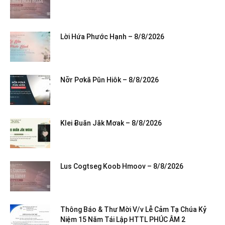
Lời Hứa Phước Hạnh – 8/8/2026
Nơ̆r Pơkă Pŭn Hiôk – 8/8/2026
Klei Ƀuăn Jăk Mơak – 8/8/2026
Lus Cogtseg Koob Hmoov – 8/8/2026
Thông Báo & Thư Mời V/v Lễ Cảm Tạ Chúa Kỷ
Niệm 15 Năm Tái Lập HTTL PHÚC ÂM 2