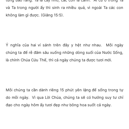
từng bảo rằng: Ta là cây nho, các con là cành. Ai cứ ở trong Ta
và Ta trong người ấy thì sinh ra nhiều quả, vì ngoài Ta các con
không làm gì được. (Giăng 15:5).
Ý nghĩa của hai ví sánh trên đây y hệt như nhau. Mỗi ngày
chúng ta để rễ đâm sâu xuống những dòng suối của Nước Sống,
là chính Chúa Cứu Thế, thì cả ngày chúng ta được tươi mới.
Mỗi chúng ta cần dành riêng 15 phút yên lặng để sống trong tự
do mỗi ngày. Vì qua Lời Chúa, chúng ta sẽ có hướng suy tư chỉ
đạo cho ngày hôm ấy tươi đẹp như bông hoa suốt cả ngày.