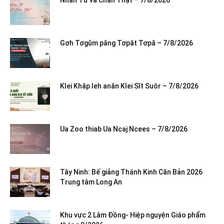
Gơh Tơgŭm păng Tơpăt Tơpă – 7/8/2026
Klei Khăp leh anăn Klei Sĭt Suôr – 7/8/2026
Ua Zoo thiab Ua Ncaj Ncees – 7/8/2026
Tây Ninh: Bế giảng Thánh Kinh Căn Bản 2026
Trung tâm Long An
Khu vực 2 Lâm Đồng- Hiệp nguyện Giáo phẩm