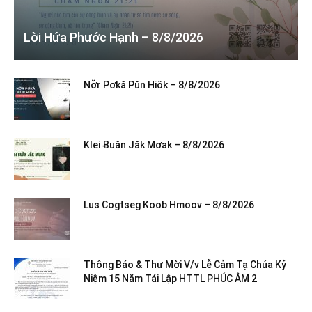
Lời Hứa Phước Hạnh – 8/8/2026
Nơ̆r Pơkă Pŭn Hiôk – 8/8/2026
Klei Ƀuăn Jăk Mơak – 8/8/2026
Lus Cogtseg Koob Hmoov – 8/8/2026
Thông Báo & Thư Mời V/v Lễ Cảm Tạ Chúa Kỷ
Niệm 15 Năm Tái Lập HTTL PHÚC ÂM 2