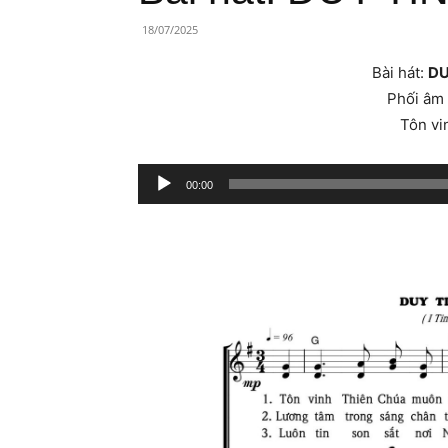
Lành
18/07/2025
Việt
Bài hát:
DU
Nam
Phối âm
Tôn vi
Trình
00:00
phát
âm
thanh