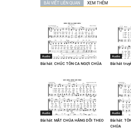
BÀI VIẾT LIÊN QUAN
XEM THÊM
Audio
Audio
Bài hát: CHÚC TÔN CA NGỢI CHÚA
Bài hát tru
Audio
Audio
Bài hát: MẮT CHÚA HẰNG DÕI THEO
Bài hát: T
CHÚA