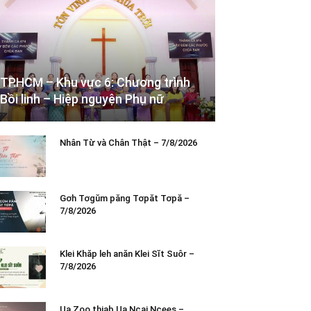
TP.HCM – Khu vực 6: Chương trình
Bồi linh – Hiệp nguyện Phụ nữ
Nhân Từ và Chân Thật – 7/8/2026
Gơh Tơgŭm păng Tơpăt Tơpă –
7/8/2026
Klei Khăp leh anăn Klei Sĭt Suôr –
7/8/2026
Ua Zoo thiab Ua Ncaj Ncees –