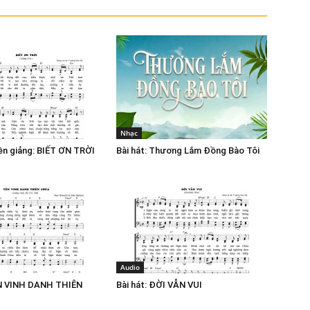
Nhạc
yền giảng: BIẾT ƠN TRỜI
Bài hát: Thương Lắm Đồng Bào Tôi
Audio
ÔN VINH DANH THIÊN
Bài hát: ĐỜI VẪN VUI