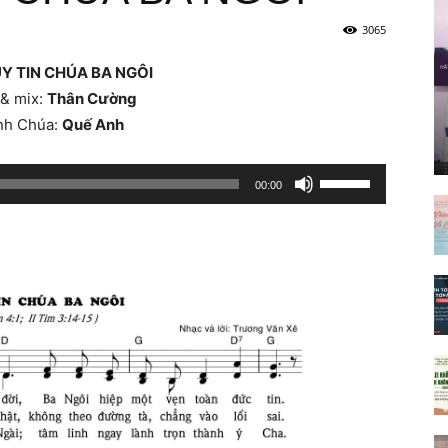
3065
Y TIN CHÚA BA NGÔI
 & mix:
Thân Cường
nh Chúa:
Quế Anh
Sử
00:00
dụng
các
phím
mũi
tên
Lên/Xuống
để
tăng
hoặc
giảm