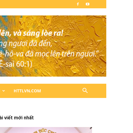
N
HTTLVN.COM
ài viết mới nhất