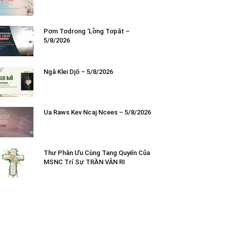
Pơm Tơdrong ‘Lơ̆ng Tơpăt –
5/8/2026
Ngă Klei Djŏ – 5/8/2026
Ua Raws Kev Ncaj Ncees – 5/8/2026
Thư Phân Ưu Cùng Tang Quyến Của
MSNC Trí Sự TRẦN VĂN RI