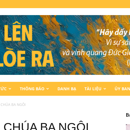
TỨC
THÔNG BÁO
DANH BẠ
TÀI LIỆU
ỦY BA
IN CHÚA BA NGÔI
B
IN CHÚA BA NGÔI