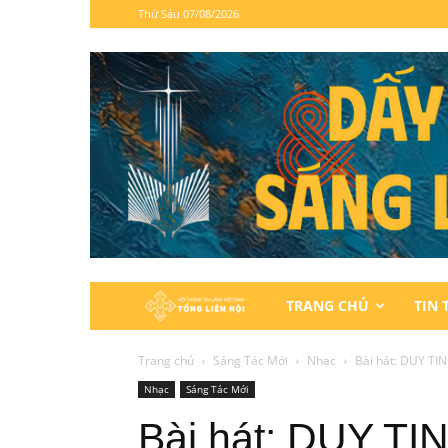
Thứ Sáu 07/08/2026
Hội
TRANG CHỦ
TIN 
Thánh
Trang chủ
Sáng Tác Mới
Nhạc
Bài hát: DUY T
Nhạc
Sáng Tác Mới
Tin
Bài hát: DUY T