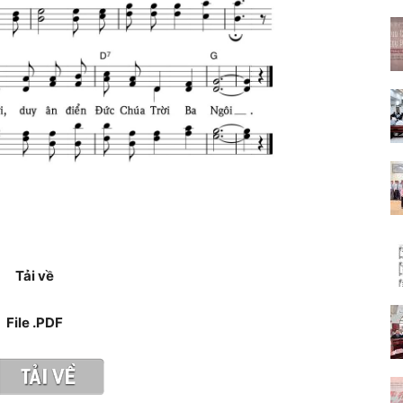
Tải về
File .PDF