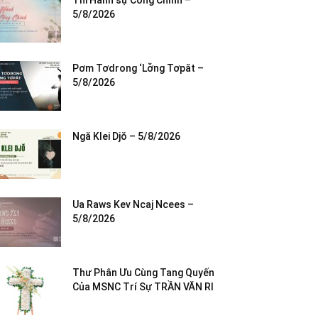
Thi Hành sự Công Chính –
5/8/2026
Pơm Tơdrong ‘Lơ̆ng Tơpăt –
5/8/2026
Ngă Klei Djŏ – 5/8/2026
Ua Raws Kev Ncaj Ncees –
5/8/2026
Thư Phân Ưu Cùng Tang Quyến
Của MSNC Trí Sự TRẦN VĂN RI