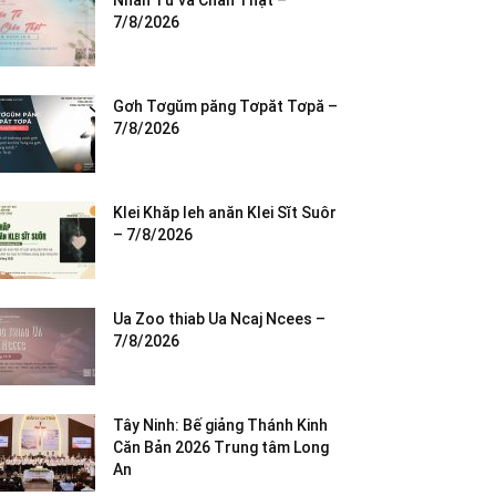
Nhân Từ và Chân Thật –
7/8/2026
Gơh Tơgŭm păng Tơpăt Tơpă –
7/8/2026
Klei Khăp leh anăn Klei Sĭt Suôr
– 7/8/2026
Ua Zoo thiab Ua Ncaj Ncees –
7/8/2026
Tây Ninh: Bế giảng Thánh Kinh
Căn Bản 2026 Trung tâm Long
An