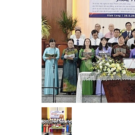
Lành
Việt
Nam