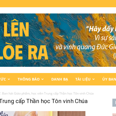
TỨC
THÔNG BÁO
DANH BẠ
TÀI LIỆU
ỦY BA
. Ban hát Giáo phẩm, học viên Trung cấp Thần học Tôn vinh Chúa
 Trung cấp Thần học Tôn vinh Chúa