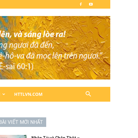
N
HTTLVN.COM
BÀI VIẾT MỚI NHẤT