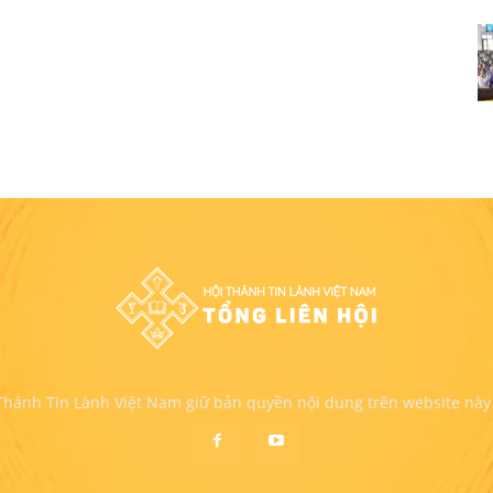
 Thánh Tin Lành Việt Nam giữ bản quyền nội dung trên website này