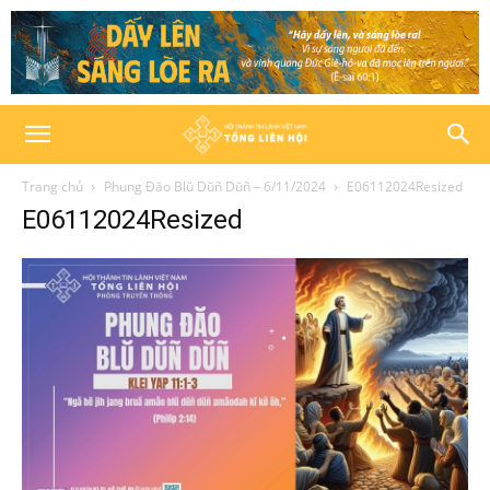
Trang chủ
Phung Đăo Blŭ Dŭñ Dŭñ – 6/11/2024
E06112024Resized
E06112024Resized