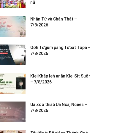
nữ
Nhân Từ và Chân Thật –
7/8/2026
Gơh Tơgŭm păng Tơpăt Tơpă –
7/8/2026
Klei Khăp leh anăn Klei Sĭt Suôr
– 7/8/2026
Ua Zoo thiab Ua Ncaj Ncees –
7/8/2026