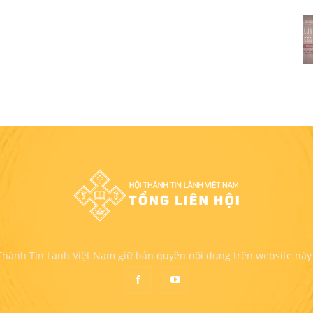
 Thánh Tin Lành Việt Nam giữ bản quyền nội dung trên website này