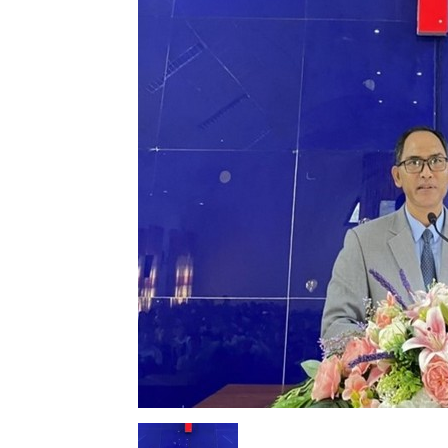
Lành
Việt
Nam