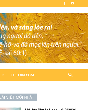
N
HTTLVN.COM
BÀI VIẾT MỚI NHẤT