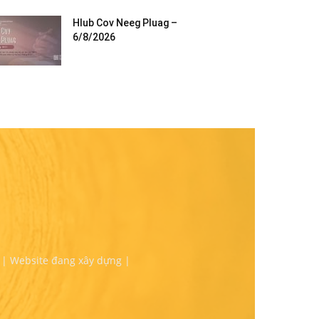
Hlub Cov Neeg Pluag –
6/8/2026
 | Website đang xây dựng |