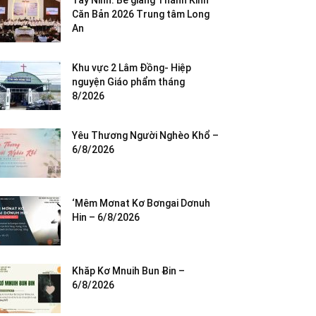
Tây Ninh: Bế giảng Thánh Kinh
Căn Bản 2026 Trung tâm Long
An
Khu vực 2 Lâm Đồng- Hiệp
nguyện Giáo phẩm tháng
8/2026
Yêu Thương Người Nghèo Khổ –
6/8/2026
‘Mêm Mơnat Kơ Bơngai Dơnuh
Hin – 6/8/2026
Khăp Kơ Mnuih Bun Ƀin –
6/8/2026