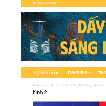
Thứ Bảy 08/08/2026
Hội
TRANG CHỦ
TIN 
Thánh
Trang chủ
Khu vực 3 Lâm Đồng (Đắk Nông cũ): Huấn 
hình 2
Tin