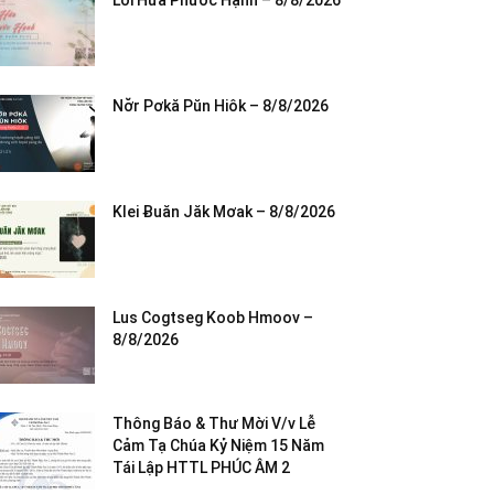
Lời Hứa Phước Hạnh – 8/8/2026
Nơ̆r Pơkă Pŭn Hiôk – 8/8/2026
Klei Ƀuăn Jăk Mơak – 8/8/2026
Lus Cogtseg Koob Hmoov –
8/8/2026
Thông Báo & Thư Mời V/v Lễ
Cảm Tạ Chúa Kỷ Niệm 15 Năm
Tái Lập HTTL PHÚC ÂM 2