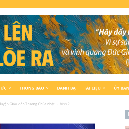
TỨC
THÔNG BÁO
DANH BẠ
TÀI LIỆU
ỦY BA
luyện Giáo viên Trường Chúa nhật
hình 2