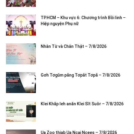
TP.HCM – Khu vực 6: Chương trình Bồi linh –
Hiệp nguyện Phụ nữ
Nhân Từ và Chân Thật – 7/8/2026
Gơh Tơgŭm păng Tơpăt Tơpă – 7/8/2026
Klei Khăp leh anăn Klei Sĭt Suôr – 7/8/2026
Ua Zoo thiab Ua Ncaj Ncees – 7/8/2026