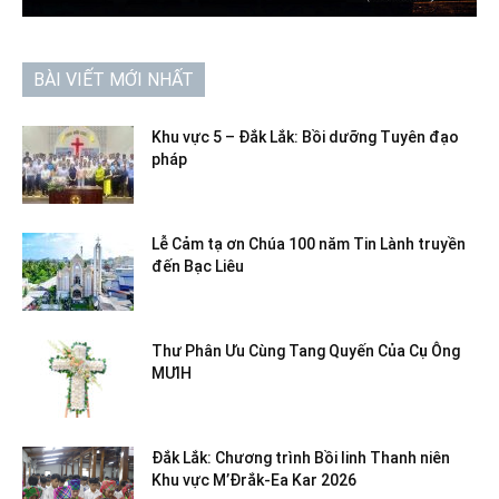
BÀI VIẾT MỚI NHẤT
Khu vực 5 – Đắk Lắk: Bồi dưỡng Tuyên đạo
pháp
Lễ Cảm tạ ơn Chúa 100 năm Tin Lành truyền
đến Bạc Liêu
Thư Phân Ưu Cùng Tang Quyến Của Cụ Ông
MƯIH
Đắk Lắk: Chương trình Bồi linh Thanh niên
Khu vực M’Đrắk-Ea Kar 2026