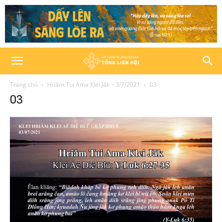
Trang chủ
Hriăm Tui Ama Klei Jăk – 3/7/2021
03
03